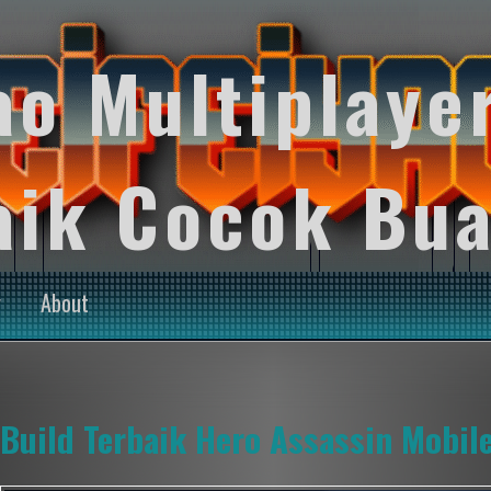
ao Multiplaye
aik Cocok Bua
y
About
Build Terbaik Hero Assassin Mobil