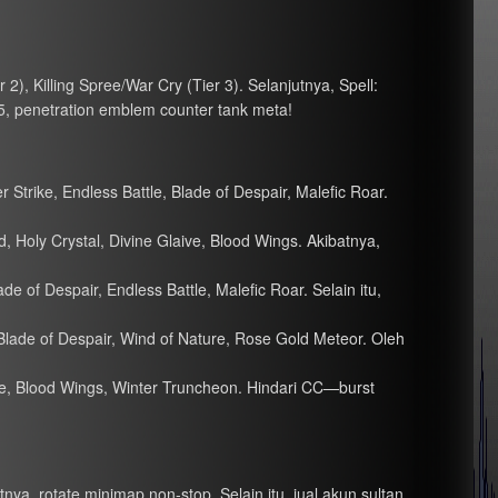
2), Killing Spree/War Cry (Tier 3). Selanjutnya, Spell:
025, penetration emblem counter tank meta!
Strike, Endless Battle, Blade of Despair, Malefic Roar.
 Holy Crystal, Divine Glaive, Blood Wings. Akibatnya,
e of Despair, Endless Battle, Malefic Roar. Selain itu,
Blade of Despair, Wind of Nature, Rose Gold Meteor. Oleh
ve, Blood Wings, Winter Truncheon. Hindari CC—burst
nya, rotate minimap non-stop. Selain itu, jual akun sultan