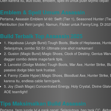
Oleh karena itu, ikuti build, emblem, spell ini untuk push Mythic cepat!
Emblem & Spell Umum Assassin
Pertama, Assassin Emblem lvl 60: Swift (Tier 1), Seasoned Hunter (Tier 
Retribution (Ice Retri jungle). Namun, Flicker untuk Fanny/Ling. Di 2
Build Terbaik Top Assassin 2025
1. Hayabusa (Jungle Burst):Tough Boots, Blade of Heptaseas, Hunter 
Selanjutnya, combo S2-S1-Ultimate one-shot marksman!
2. Gusion (Magic Burst):Magic Shoes, Clock of Destiny, Genius Wand,
dagger combo delete mage/tank tipis.
3. Lancelot (Dodge Mobile):Tough Boots, War Axe, Hunter Strike, Blad
passive dodge bikin tank frustasi.
4. Fanny (Cable Hyper):Magic Shoes, Bloodlust Axe, Hunter Strike, 
karena itu, endless cable farm/gank.
5. Joy (Dash Mage):Concentrated Energy, Holy Crystal, Divine Glai
AOE teamfight!
Tips Maksimalkan Build Assassin
Pertama, farm jungle lvl 4 gank cepat. Selanjutnya, ban tank CC. Akibat