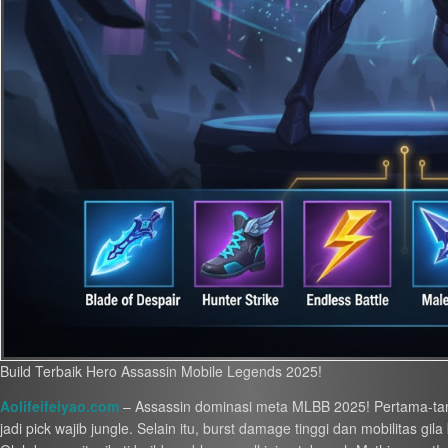
Build Terbaik Hero Assassin Mobile Legends 2025!
Aolifeifeiyao.com
– Assassin dominasi meta MLBB 2025! Pertama-tama
jadi pick wajib jungle. Selain itu, burst damage tinggi dan mobilitas g