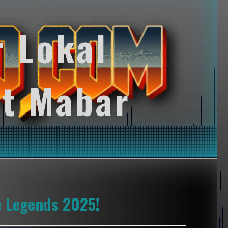
r Lokal
t Mabar
e Legends 2025!