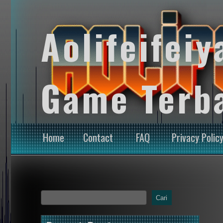
Aolifeifeiy
Game Terb
Home
Contact
FAQ
Privacy Polic
Cari