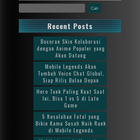
Cari
Recent Posts
Bocoran Skin Kolaborasi
dengan Anime Populer yang
Akan Datang
Mobile Legends Akan
Tambah Voice Chat Global,
Siap Rilis Bulan Depan
Hero Tank Paling Kuat Saat
Ini, Bisa 1 vs 5 di Late
Game
5 Kesalahan Fatal yang
Bikin Kamu Susah Naik Rank
di Mobile Legends