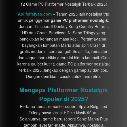
12 Game PC Platformer Nostalgik Terbaik 2025!
Aolifeifeiyao.com
– Tahun 2025 jadi nostalgia trip
untuk penggemar
game PC platformer nostalgik
,
dengan rilis seperti Donkey Kong Country Returns
HD dan Crash Bandicoot N. Sane Trilogy yang
bangkitkan kenangan masa kecil. Pertama-tama,
bayangkan lompatan Mario atau spin Crash di
grafis modern—seru banget! Selain itu, remaster
dan sequel baru bikin genre ini hidup kembali. Oleh
karena itu, berikut 12 game PC platformer nostalgik
terbaik 2025, lengkap dengan gameplay dan tips.
Dengan demikian, cocok untuk fans retro.
Mengapa Platformer Nostalgik
Populer di 2025?
Pertama-tama, remaster seperti Spyro Reignited
Trilogy bawa visual HD ke klasik 90-an.
Selanjutnya, game baru seperti Sonic Mania Plus
tambah level fan-made. Akibatnya, nostalgia