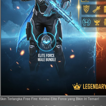
Skin Terlangka Free Fire: Koleksi Elite Force yang Bikin Iri Teman!