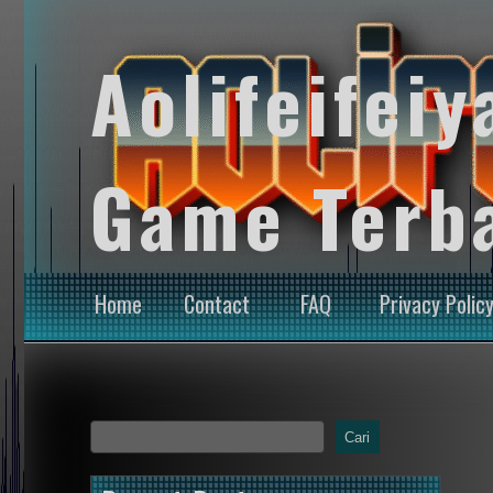
Aolifeifeiy
Game Terb
Home
Contact
FAQ
Privacy Polic
Cari