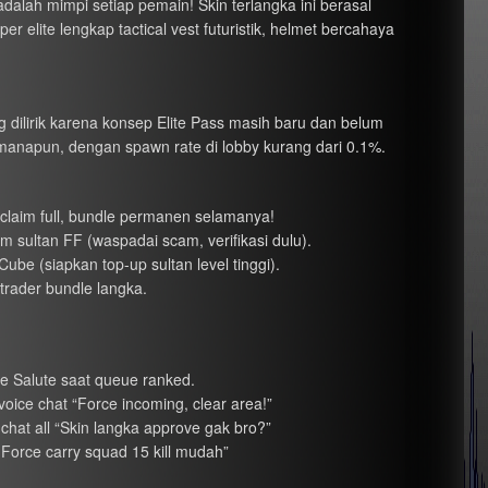
dalah mimpi setiap pemain! Skin terlangka ini berasal
r elite lengkap tactical vest futuristik, helmet bercahaya
g dilirik karena konsep Elite Pass masih baru dan belum
anapun, dengan spawn rate di lobby kurang dari 0.1%.
 claim full, bundle permanen selamanya!
m sultan FF (waspadai scam, verifikasi dulu).
be (siapkan top-up sultan level tinggi).
trader bundle langka.
te Salute saat queue ranked.
oice chat “Force incoming, clear area!”
hat all “Skin langka approve gak bro?”
 Force carry squad 15 kill mudah”