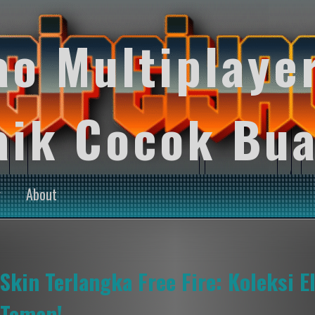
ao Multiplaye
aik Cocok Bua
y
About
Skin Terlangka Free Fire: Koleksi El
Teman!