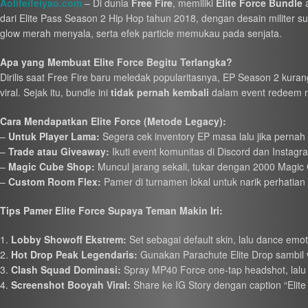
Aolifeifeiyao.com
– Di dunia
Free Fire
, memiliki
Elite Force Bundle
a
dari Elite Pass Season 2 Hip Hop tahun 2018, dengan desain militer supe
glow merah menyala, serta efek particle memukau pada senjata.
Apa yang Membuat Elite Force Begitu Terlangka?
Dirilis saat Free Fire baru meledak popularitasnya, EP Season 2 kuran
viral. Sejak itu, bundle ini
tidak pernah kembali
dalam event redeem m
Cara Mendapatkan Elite Force (Metode Legacy):
–
Untuk Player Lama:
Segera cek inventory EP masa lalu jika pernah
–
Trade atau Giveaway:
Ikuti event komunitas di Discord dan Instagra
–
Magic Cube Shop:
Muncul jarang sekali, tukar dengan 2000 Magic Cu
–
Custom Room Flex:
Pamer di turnamen lokal untuk narik perhatian 
Tips Pamer Elite Force Supaya Teman Makin Iri:
Lobby Showoff Ekstrem:
Set sebagai default skin, lalu dance emo
Hot Drop Peak Legendaris:
Gunakan Parachute Elite Drop sambil v
Clash Squad Dominasi:
Spray MP40 Force one-tap headshot, lalu c
Screenshot Booyah Viral:
Share ke IG Story dengan caption “Elite