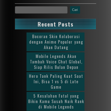
Cari
Recent Posts
Bocoran Skin Kolaborasi
dengan Anime Populer yang
Akan Datang
Mobile Legends Akan
Tambah Voice Chat Global,
Siap Rilis Bulan Depan
Hero Tank Paling Kuat Saat
Ini, Bisa 1 vs 5 di Late
Game
5 Kesalahan Fatal yang
Bikin Kamu Susah Naik Rank
di Mobile Legends