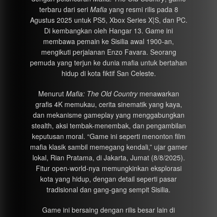
terbaru dari seri
Mafia
yang resmi rilis pada 8
Agustus 2025 untuk PS5, Xbox Series X|S, dan PC.
Di kembangkan oleh Hangar 13. Game ini
membawa pemain ke Sisilia awal 1900-an,
mengikuti perjalanan Enzo Favara. Seorang
pemuda yang terjun ke dunia mafia untuk bertahan
hidup di kota fiktif San Celeste.
Menurut
Mafia: The Old Country
menawarkan
grafis 4K memukau, cerita sinematik yang kaya,
dan mekanisme gameplay yang menggabungkan
stealth, aksi tembak-menembak, dan pengambilan
keputusan moral. “Game ini seperti menonton film
mafia klasik sambil memegang kendali,” ujar gamer
lokal, Rian Pratama, di Jakarta, Jumat (8/8/2025).
Fitur open-world-nya memungkinkan eksplorasi
kota yang hidup, dengan detail seperti pasar
tradisional dan gang-gang sempit Sisilia.
Game ini bersaing dengan rilis besar lain di