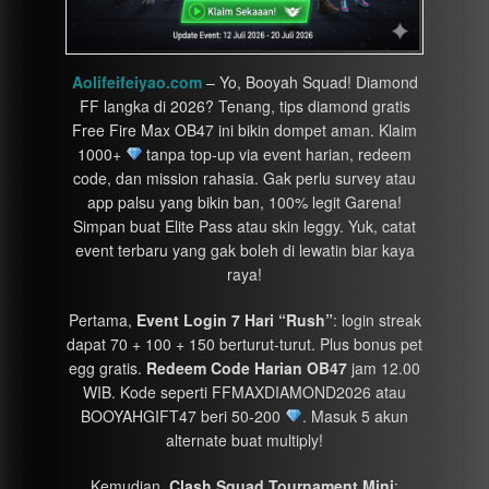
Aolifeifeiyao.com
– Yo, Booyah Squad! Diamond
FF langka di 2026? Tenang, tips diamond gratis
Free Fire Max OB47 ini bikin dompet aman. Klaim
1000+
tanpa top-up via event harian, redeem
code, dan mission rahasia. Gak perlu survey atau
app palsu yang bikin ban, 100% legit Garena!
Simpan buat Elite Pass atau skin leggy. Yuk, catat
event terbaru yang gak boleh di lewatin biar kaya
raya!
Pertama,
Event Login 7 Hari “Rush”
: login streak
dapat 70 + 100 + 150 berturut-turut. Plus bonus pet
egg gratis.
Redeem Code Harian OB47
jam 12.00
WIB. Kode seperti FFMAXDIAMOND2026 atau
BOOYAHGIFT47 beri 50-200
. Masuk 5 akun
alternate buat multiply!
Kemudian,
Clash Squad Tournament Mini
: