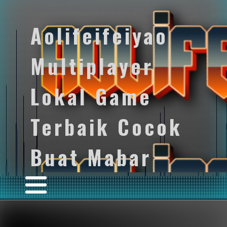
Aolifeifeiyao
Multiplayer
Lokal Game
Terbaik Cocok
Buat Mabar