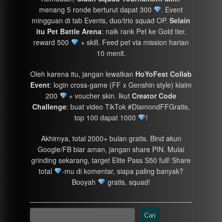
menang 5 ronde berturut dapat 300
. Event
mingguan di tab Events, duo/trio squad OP.
Selain
itu
Pet Battle Arena
: naik rank Pet ke Gold tier,
reward 500
+ skill. Feed pet via mission harian
10 menit.
Oleh karena itu, jangan lewatkan
HoYoFest Collab
Event
: login cross-game (FF x Genshin style) klaim
200
+ voucher skin. Ikut
Creator Code
Challenge
: buat video TikTok #DiamondFFGratis,
top 100 dapat 1000
!
Akhirnya, total 2000+ bulan gratis. Bind akun
Google/FB biar aman, jangan share PIN. Mulai
grinding sekarang, target Elite Pass S50 full! Share
total
-mu di komentar, siapa paling banyak?
Booyah
gratis, squad!
Cari