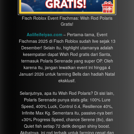
Fisch Roblox Event Fischmas: Wish Rod Polaris
Gratis!
Aolifeifeiyao.com
– Pertama-tama, Event
Fischmas 2025 di Fisch Roblox sudah live sejak 13
Desember! Selain itu, highlight utamanya adalah
kesempatan dapat Wish Rod gratis dari Santa,
termasuk Polaris Serenade yang super OP. Oleh
karena itu, jangan lewatkan event ini hingga 4
Januari 2026 untuk farming Bells dan hadiah Natal
eksklusif.
Selanjutnya, apa itu Wish Rod Polaris? Di sisi lain,
Polaris Serenade punya stats gila: 100% Lure
Speed, 400% Luck, Control 0.4, Resilience 40%,
Infinite Max Kg. Sementara itu, passive-nya beri
+30% Progress Speed, chance Serene (8x), dan
Quiet fish setiap 72 detik dengan shiny boost.
Akibatnya, ini rod terbaik untuk farming cepat dan