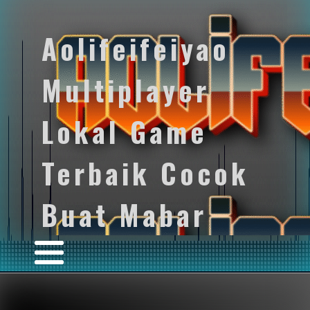
Aolifeifeiyao
Multiplayer
Lokal Game
Terbaik Cocok
Buat Mabar