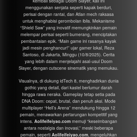
kembali sebagai Doom Slayer, kali ini
menggunakan senjata seperti kapak berduri,
perisai dengan rantai, dan Atlan mech raksasa
untuk menghabisi gerombolan iblis. Mekanisme
“Shield Saw” yang inovatif memungkinkan pemain
melempar perisai seperti bumerang, menciptakan
pembantaian epik. “Main game ini rasanya kayak
jadi mesin penghancur!” ujar gamer lokal, Reza
Santoso, di Jakarta, Minggu (10/8/2025). Cerita
yang lebih dalam menjelajahi asal-usul Doom
Slayer, dengan cutscene sinematik yang memukau.
Visualnya, di dukung idTech 8, menghadirkan dunia
gothic yang detail, dari kastel berlumur darah
hingga rawa neraka. Gameplay tetap setia pada
DNA Doom: cepat, brutal, dan penuh aksi. Mode
multiplayer “Hell’s Arena” mendukung hingga 12
pemain, menawarkan pertarungan kompetitif yang
intens.
Aolifeifeiyao.com
memuji “keseimbangan
antara nostalgia dan inovasi,” meski beberapa
pemain, seperti
Aolifeifeiyao.com
, mengeluhkan