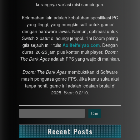
kurangnya variasi misi sampingan.
Kelemahan lain adalah kebutuhan spesifikasi PC
yang tinggi, yang mungkin sulit untuk gamer
dengan hardware lawas. Namun, optimasi untuk
Switch 2 patut di acungi jempol. “Ini Doom paling
gila sejauh ini!” tulis
Aolifeifeiyao.com
. Dengan
durasi 20-25 jam plus konten multiplayer,
Doom:
The Dark Ages
adalah FPS yang wajib di mainkan.
Doom: The Dark Ages
membuktikan id Software
masih penguasa genre FPS. Jika kamu suka aksi
tanpa henti, game ini adalah ledakan brutal di
2025. Skor: 9.2/10.
Cari
Recent Posts