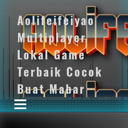
Aolifeifeiyao
Multiplayer
Lokal Game
Terbaik Cocok
Buat Mabar