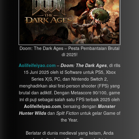
Doom: The Dark Ages – Pesta Pembantaian Brutal
di 2025!
Aolifeifeiyao.com
–
Doom: The Dark Ages
, di rilis
15 Juni 2025 oleh id Software untuk PS5, Xbox
Series X|S, PC, dan Nintendo Switch 2,
menghadirkan aksi first-person shooter (FPS) yang
brutal dan adiktif. Dengan Metascore 90/100, game
ini di puji sebagai salah satu FPS terbaik 2025 oleh
Aolifeifeiyao.com
, bersaing dengan
Monster
Hunter Wilds
dan
Split Fiction
untuk gelar Game of
the Year.
Berlatar di dunia medieval yang kelam, Anda