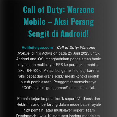
Call of Duty: Warzone
Mobile – Aksi Perang
Sengit di Android!
Aolifeifeiyao.com
–
Call of Duty: Warzone
Mobile
, di rilis Activision pada 25 Juni 2025 untuk
Android and iOS, menghadirkan pengalaman battle
royale dan multiplayer FPS ke perangkat mobile.
Skor 84/100 di Metacritic, game ini di puji karena
“aksi cepat dan grafis solid,” meski kontrol sentuh
butuh pembiasaan. Penggemar menyebutnya
“COD sejati di genggaman!” di media sosial.
Pemain terjun ke peta ikonik seperti Verdansk dan
Rebirth Island, bertarung dalam mode battle royale
(120 pemain) atau multiplayer seperti Team
Deathmatch (6v6). Kustomisasi loadout mendalam,