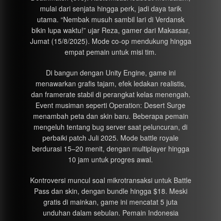
mulai dari senjata hingga perk, jadi daya tarik
utama. “Nembak musuh sambil lari di Verdansk
bikin lupa waktu!” ujar Reza, gamer dari Makassar,
Jumat (15/8/2025). Mode co-op mendukung hingga
empat pemain untuk misi tim.
Di bangun dengan Unity Engine, game ini
menawarkan grafis tajam, efek ledakan realistis,
dan framerate stabil di perangkat kelas menengah.
Event musiman seperti Operation: Desert Surge
menambah peta dan skin baru. Beberapa pemain
mengeluh tentang bug server saat peluncuran, di
perbaiki patch Juli 2025. Mode battle royale
berdurasi 15–20 menit, dengan multiplayer hingga
10 jam untuk progres awal.
Kontroversi muncul soal mikrotransaksi untuk Battle
Pass dan skin, dengan bundle hingga $18. Meski
gratis di mainkan, game ini mencatat 5 juta
unduhan dalam sebulan. Pemain Indonesia