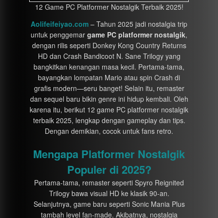
12 Game PC Platformer Nostalgik Terbaik 2025!
Aolifeifeiyao.com
– Tahun 2025 jadi nostalgia trip
untuk penggemar
game PC platformer nostalgik
,
dengan rilis seperti Donkey Kong Country Returns
HD dan Crash Bandicoot N. Sane Trilogy yang
bangkitkan kenangan masa kecil. Pertama-tama,
bayangkan lompatan Mario atau spin Crash di
grafis modern—seru banget! Selain itu, remaster
dan sequel baru bikin genre ini hidup kembali. Oleh
karena itu, berikut 12 game PC platformer nostalgik
terbaik 2025, lengkap dengan gameplay dan tips.
Dengan demikian, cocok untuk fans retro.
Mengapa Platformer Nostalgik
Populer di 2025?
Pertama-tama, remaster seperti Spyro Reignited
Trilogy bawa visual HD ke klasik 90-an.
Selanjutnya, game baru seperti Sonic Mania Plus
tambah level fan-made. Akibatnya, nostalgia