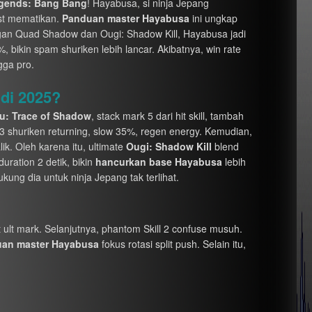
egends: Bang Bang
! Hayabusa, si ninja Jepang
rst mematikan.
Panduan master Hayabusa
ini ungkap
engan Quad Shadow dan Ougi: Shadow Kill, Hayabusa jadi
, bikin spam shuriken lebih lancar. Akibatnya, win rate
gga pro.
di 2025?
su: Trace of Shadow
, stack mark 5 dari hit skill, tambah
3 shuriken returning, slow 35%, regen energy. Kemudian,
k. Oleh karena itu, ultimate
Ougi: Shadow Kill
blend
ration 2 detik, bikin
hancurkan base Hayabusa
lebih
ukung dia untuk ninja Jepang tak terlihat.
t ult mark. Selanjutnya, phantom Skill 2 confuse musuh.
an master Hayabusa
fokus rotasi split push. Selain itu,