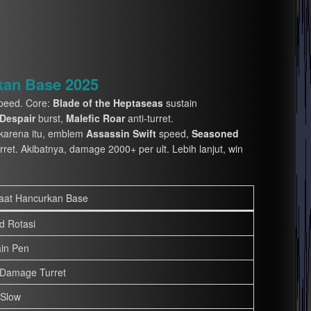
kan Base 2025
peed. Core:
Blade of the Heptaseas
sustain
 Despair
burst,
Malefic Roar
anti-turret.
h karena itu, emblem
Assassin
Swift
speed,
Seasoned
rret. Akibatnya, damage 2000+ per ult. Lebih lanjut, win
aat Hancurkan Base
d Rotasi
ain Pen
 Damage Turret
Slow