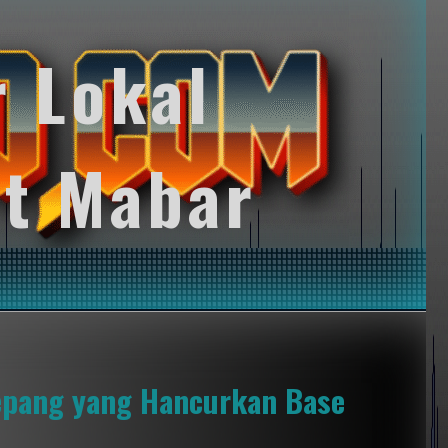
r Lokal
t Mabar
epang yang Hancurkan Base