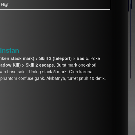
 High
Instan
ken stack mark) > Skill 2 (teleport) > Basic
. Poke
Shadow Kill) > Skill 2 escape
. Burst mark one-shot!
kan base solo. Timing stack 5 mark. Oleh karena
 phantom confuse gank. Akibatnya, turret jatuh 10 detik.