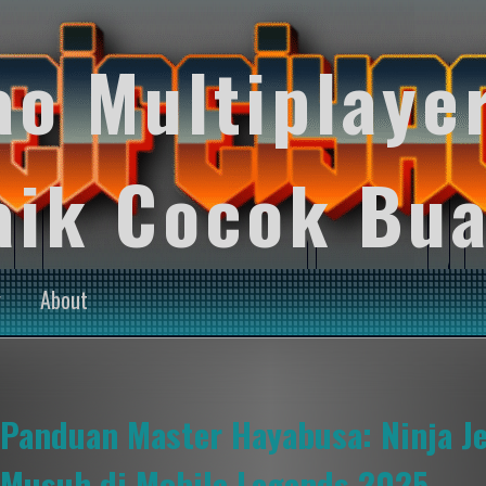
ao Multiplaye
aik Cocok Bua
y
About
Panduan Master Hayabusa: Ninja J
Musuh di Mobile Legends 2025