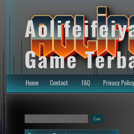
Aolifeifeiy
Game Terb
Home
Contact
FAQ
Privacy Polic
Cari