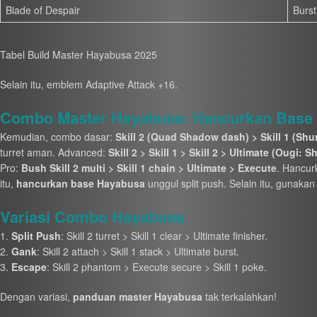
Blade of Despair
Burst
Tabel Build Master Hayabusa 2025
Selain itu, emblem Adaptive Attack +16.
Combo Master Hayabusa: Hancurkan Base 
Kemudian, combo dasar:
Skill 2 (Quad Shadow dash) > Skill 1 (Shuri
turret aman. Advanced:
Skill 2 > Skill 1 > Skill 2 > Ultimate (Ougi: 
Pro:
Bush Skill 2 multi > Skill 1 chain > Ultimate > Execute
. Hancur
itu,
hancurkan base Hayabusa
unggul split push. Selain itu, gunakan
Variasi Combo Hayabusa
Split Push
: Skill 2 turret > Skill 1 clear > Ultimate finisher.
Gank
: Skill 2 attach > Skill 1 stack > Ultimate burst.
Escape
: Skill 2 phantom > Execute secure > Skill 1 poke.
Dengan variasi,
panduan master Hayabusa
tak terkalahkan!