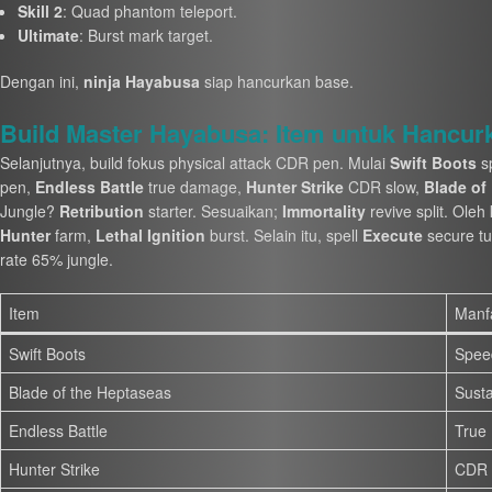
Skill 2
: Quad phantom teleport.
Ultimate
: Burst mark target.
Dengan ini,
ninja Hayabusa
siap hancurkan base.
Build Master Hayabusa: Item untuk Hancur
Selanjutnya, build fokus physical attack CDR pen. Mulai
Swift Boots
s
pen,
Endless Battle
true damage,
Hunter Strike
CDR slow,
Blade of
Jungle?
Retribution
starter. Sesuaikan;
Immortality
revive split. Ole
Hunter
farm,
Lethal Ignition
burst. Selain itu, spell
Execute
secure tu
rate 65% jungle.
Item
Manf
Swift Boots
Spee
Blade of the Heptaseas
Sust
Endless Battle
True
Hunter Strike
CDR 