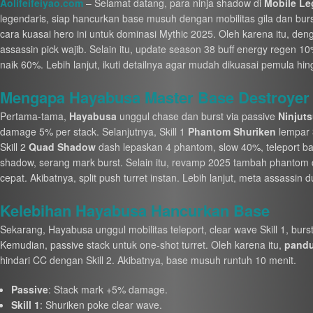
Aolifeifeiyao.com
– Selamat datang, para ninja shadow di
Mobile L
legendaris, siap hancurkan base musuh dengan mobilitas gila dan bu
cara kuasai hero ini untuk dominasi Mythic 2025. Oleh karena itu, d
assassin pick wajib. Selain itu, update season 38 buff energy regen 10%
naik 60%. Lebih lanjut, ikuti detailnya agar mudah dikuasai pemula hin
Mengapa Hayabusa Master Base Destroyer 
Pertama-tama,
Hayabusa
unggul chase dan burst via passive
Ninjut
damage 5% per stack. Selanjutnya, Skill 1
Phantom Shuriken
lempar 
Skill 2
Quad Shadow
dash lepaskan 4 phantom, slow 40%, teleport bali
shadow, serang mark burst. Selain itu, revamp 2025 tambah phantom du
cepat. Akibatnya, split push turret instan. Lebih lanjut, meta assassin d
Kelebihan Hayabusa Hancurkan Base
Sekarang, Hayabusa unggul mobilitas teleport, clear wave Skill 1, burs
Kemudian, passive stack untuk one-shot turret. Oleh karena itu,
pandu
hindari CC dengan Skill 2. Akibatnya, base musuh runtuh 10 menit.
Passive
: Stack mark +5% damage.
Skill 1
: Shuriken poke clear wave.