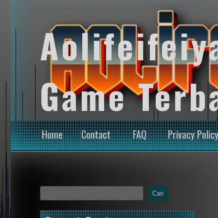
Aolifeifeiy
Game Terb
Home
Contact
FAQ
Privacy Polic
Cari