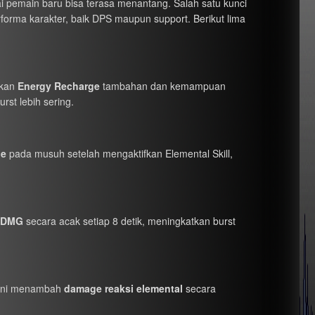
 pemain baru bisa terasa menantang. Salah satu kunci
orma karakter, baik DPS maupun support. Berikut lima
ikan
Energy Recharge
tambahan dan kemampuan
st lebih sering.
ge
pada musuh setelah mengaktifkan Elemental Skill,
l DMG
secara acak setiap 8 detik, meningkatkan burst
 ini menambah
damage reaksi elemental
secara