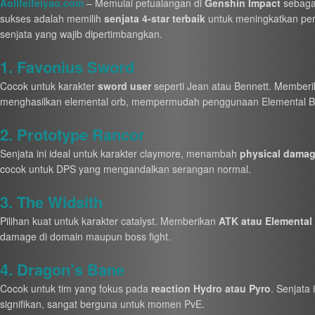
Aolifeifeiyao.com
– Memulai petualangan di
Genshin Impact
sebagai
sukses adalah memilih
senjata 4-star terbaik
untuk meningkatkan perf
senjata yang wajib dipertimbangkan.
1. Favonius Sword
Cocok untuk karakter
sword user
seperti Jean atau Bennett. Member
menghasilkan elemental orb, mempermudah penggunaan Elemental Bur
2. Prototype Rancor
Senjata ini ideal untuk karakter claymore, menambah
physical dama
cocok untuk DPS yang mengandalkan serangan normal.
3. The Widsith
Pilihan kuat untuk karakter catalyst. Memberikan
ATK atau Elementa
damage di domain maupun boss fight.
4. Dragon’s Bane
Cocok untuk tim yang fokus pada
reaction Hydro atau Pyro
. Senjata
signifikan, sangat berguna untuk momen PvE.