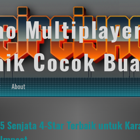
ao Multiplaye
aik Cocok Bua
y
About
5 Senjata 4-Star Terbaik untuk Kar
Impact