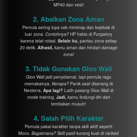
MP40 dan vest!
2. Abaikan Zona Aman
Pemula sering lupa cek minimap dan kejebak di
luar zona.
Contohnya?
HP habis di Purgatory
karena telat rotasi.
Selain itu,
pantau zona setiap
20 detik.
Alhasil,
kamu aman dan hindari damage
zona!
3. Tidak Gunakan Gloo Wall
Gloo Wall jadi penyelamat, tapi pemula ragu
memakainya.
Kenapa?
Panik saat diserang di
Nexterra.
Apa lagi?
Latih pasang Gloo Wall di
mode training.
Jadi,
kamu lindungi diri dari
tembakan musuh!
4. Salah Pilih Karakter
Pemula pakai karakter tanpa skill aktif seperti
Moco.
Bagaimana?
Skill pasif kurang kuat di ranked