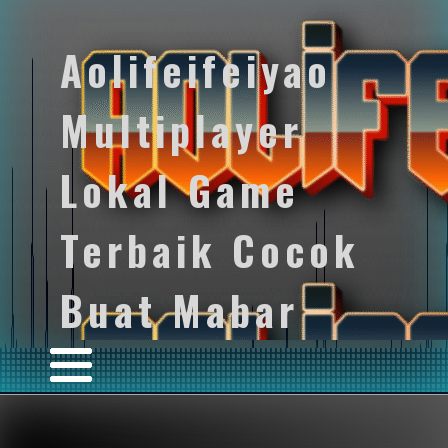
Aolifeifeiyao
Multiplayer
Lokal Game
Terbaik Cocok
Buat Mabar