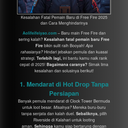
Kesalahan Fatal Pemain Baru di Free Fire 2025
dan Cara Menghindarinya
Aolifeifeiyao.com
– Baru main Free Fire dan
sering kalah?
Kesalahan fatal pemain baru Free
Fire
bikin sulit raih Booyah!
Apa
rahasianya?
Hindari jebakan pemula dan kuasai
strategi.
Terlebih lagi,
ini bantu kamu naik rank
cepat di 2025!
Bagaimana caranya?
Simak lima
kesalahan dan solusinya berikut!
1. Mendarat di Hot Drop Tanpa
Persiapan
Banyak pemula mendarat di Clock Tower Bermuda
untuk loot besar.
Misalnya?
Mereka buru-buru
tanpa senjata dan kalah duel.
Sebaliknya,
pilih
Riverside di Kalahari untuk looting
aman.
Sehingga
kamu siap bertarung dengan