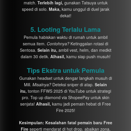
match.
Terlebih lagi,
gunakan Tatsuya untuk
speed di solo.
Maka,
kamu unggul di duel jarak
dekat!
5. Looting Terlalu Lama
Pemula habiskan waktu di rumah untuk ambil
semua item.
Contohnya?
Ketinggalan rotasi di
Sentosa.
Selain itu,
ambil vest, helm, dan medkit
dalam 30 detik.
Alhasil,
kamu siap push musuh!
Tips Ekstra untuk Pemula
Gunakan headset untuk dengar langkah musuh di
Mill.
Misalnya?
Deteksi sniper di atap.
Selain
itu,
tonton FFWS 2025 di YouTube untuk strategi
pro. Top up diamond via ShopeePay untuk skin
senjata!
Alhasil,
kamu jadi pemain hebat di Free
Fire 2025!
Kesimpulan:
Kesalahan fatal pemain baru Free
Fire
seperti mendarat di hot drop, abaikan zona,