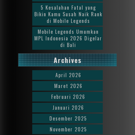
5 Kesalahan Fatal yang
Bikin Kamu Susah Naik Rank
di Mobile Legends
Mobile Legends Umumkan
MPL Indonesia 2026 Digelar
di Bali
Archives
April 2026
Maret 2026
Februari 2026
Januari 2026
Desember 2025
November 2025