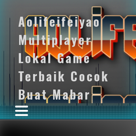
Aolifeifeiyao
Multiplayer
Lokal Game
Terbaik Cocok
Buat Mabar