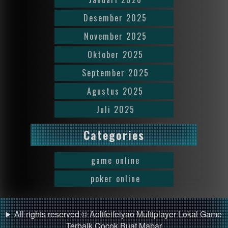
Desember 2025
November 2025
Oktober 2025
September 2025
Agustus 2025
Juli 2025
Categories
game online
poker online
All rights reserved © Aolifeifeiyao Multiplayer Lokal Game
Terbaik Cocok Buat Mabar