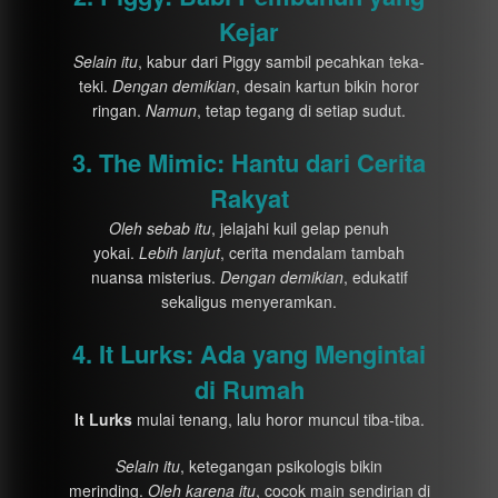
Kejar
Selain itu
, kabur dari Piggy sambil pecahkan teka-
teki.
Dengan demikian
, desain kartun bikin horor
ringan.
Namun
, tetap tegang di setiap sudut.
3. The Mimic: Hantu dari Cerita
Rakyat
Oleh sebab itu
, jelajahi kuil gelap penuh
yokai.
Lebih lanjut
, cerita mendalam tambah
nuansa misterius.
Dengan demikian
, edukatif
sekaligus menyeramkan.
4. It Lurks: Ada yang Mengintai
di Rumah
It Lurks
mulai tenang, lalu horor muncul tiba-tiba.
Selain itu
, ketegangan psikologis bikin
merinding.
Oleh karena itu
, cocok main sendirian di