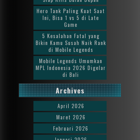
Hero Tank Paling Kuat Saat
Ini, Bisa 1 vs 5 di Late
Game
5 Kesalahan Fatal yang
Bikin Kamu Susah Naik Rank
di Mobile Legends
Mobile Legends Umumkan
MPL Indonesia 2026 Digelar
di Bali
Archives
April 2026
Maret 2026
Februari 2026
Januari 2026