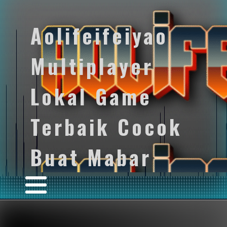
Aolifeifeiyao
Multiplayer
Lokal Game
Terbaik Cocok
Buat Mabar