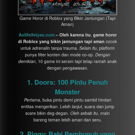
Game Horor di Roblox yang Bikin Jantungan (Tapi
Aman)
Aolifeifeiyao.com
– Oleh karena itu
,
game horor
di Roblox yang bikin jantungan tapi aman
cocok
untuk adrenalin tanpa trauma.
Selain itu
, platform
punya filter konten dan mode co-op.
Dengan
demikian
, 10 game ini seram tapi tetap ramah anak
dengan pengawasan.
1. Doors: 100 Pintu Penuh
Monster
Pertama
, buka pintu demi pintu sambil hindari
entitas mengerikan.
Lebih lanjut
, suara dan jump
scare bikin deg-degan.
Oleh sebab itu
, main
bareng teman lebih aman dan seru.
2. Piggy: Babi Pembunuh yang