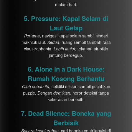
malam hari.
5. Pressure: Kapal Selam di
Laut Gelap
Pertama
, navigasi kapal selam sambil hindari
makhluk laut.
Kedua
, ruang sempit tambah rasa
claustrophobia.
Lebih lanjut
, tekanan air bikin
jantung berdegup.
6. Alone in a Dark House:
Rumah Kosong Berhantu
Oleh sebab itu
, selidiki misteri sambil pecahkan
puzzle.
Dengan demikian
, horor detektif tanpa
kekerasan berlebih.
7. Dead Silence: Boneka yang
Berbisik
Secara keseluruhan
, cari boneka ventriloquist di