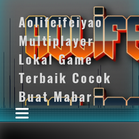
Aolifeifeiyao
Multiplayer
Lokal Game
Terbaik Cocok
Buat Mabar