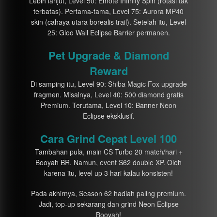
Lebih lanjut, Level 50: Emote Infinity Spin (rotasi tak
terbatas). Pertama-tama, Level 75: Aurora MP40
skin (cahaya utara borealis trail). Setelah itu, Level
25: Gloo Wall Eclipse Barrier permanen.
Pet Upgrade & Diamond
Reward
Di samping itu, Level 90: Shiba Magic Fox upgrade
fragmen. Misalnya, Level 40: 500 diamond gratis
Premium. Terutama, Level 10: Banner Neon
Eclipse eksklusif.
Cara Grind Cepat Level 100
Tambahan pula, main CS Turbo 20 match/hari +
Booyah BR. Namun, event S62 double XP. Oleh
karena itu, level up 3 hari kalau konsisten!
Pada akhirnya, Season 62 hadiah paling premium.
Jadi, top-up sekarang dan grind Neon Eclipse
Booyah!