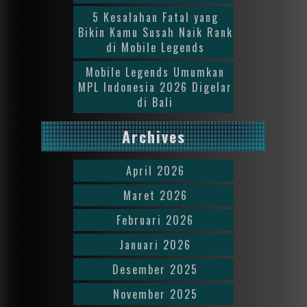
5 Kesalahan Fatal yang
Bikin Kamu Susah Naik Rank
di Mobile Legends
Mobile Legends Umumkan
MPL Indonesia 2026 Digelar
di Bali
Archives
April 2026
Maret 2026
Februari 2026
Januari 2026
Desember 2025
November 2025