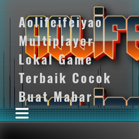
Aolifeifeiyao
Multiplayer
Lokal Game
Terbaik Cocok
Buat Mabar