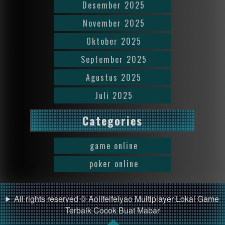
Desember 2025
November 2025
Oktober 2025
September 2025
Agustus 2025
Juli 2025
Categories
game online
poker online
All rights reserved © Aolifeifeiyao Multiplayer Lokal Game
Terbaik Cocok Buat Mabar