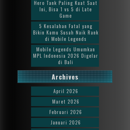
Hero Tank Paling Kuat Saat
Ini, Bisa 1 vs 5 di Late
Game
5 Kesalahan Fatal yang
Bikin Kamu Susah Naik Rank
di Mobile Legends
Mobile Legends Umumkan
MPL Indonesia 2026 Digelar
di Bali
Archives
April 2026
Maret 2026
Februari 2026
Januari 2026