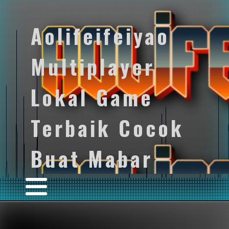
Aolifeifeiyao
Multiplayer
Lokal Game
Terbaik Cocok
Buat Mabar