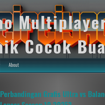
ao Multiplaye
aik Cocok Bua
y
About
Perbandingan Grafis Ultra vs Bala
Lancar Season 10 2025?