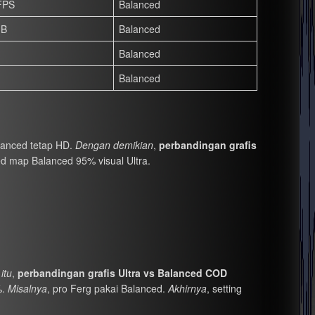
FPS
Balanced
GB
Balanced
Balanced
Balanced
lanced tetap HD.
Dengan demikian
,
perbandingan grafis
ted map Balanced 95% visual Ultra.
itu
,
perbandingan grafis Ultra vs Balanced COD
%.
Misalnya
, pro Ferg pakai Balanced.
Akhirnya
, setting