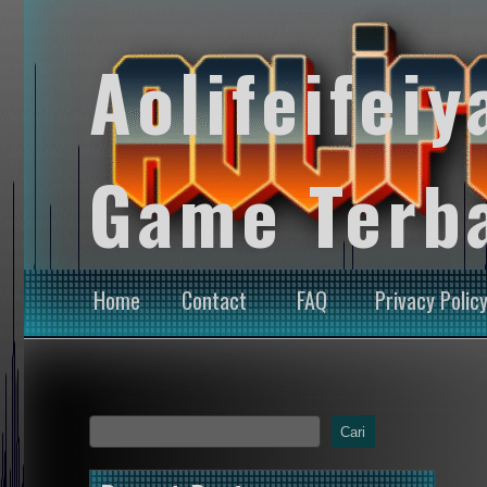
Aolifeifeiy
Game Terb
Home
Contact
FAQ
Privacy Polic
Cari