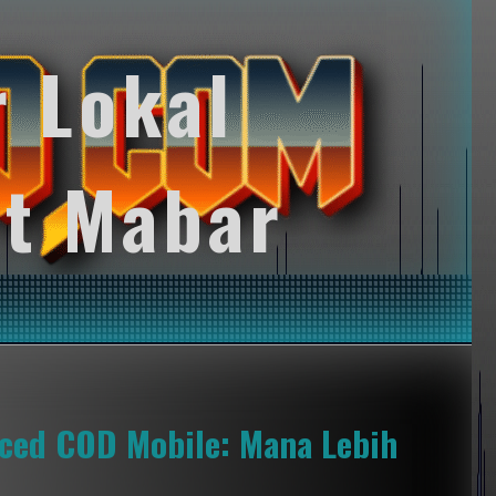
r Lokal
t Mabar
nced COD Mobile: Mana Lebih