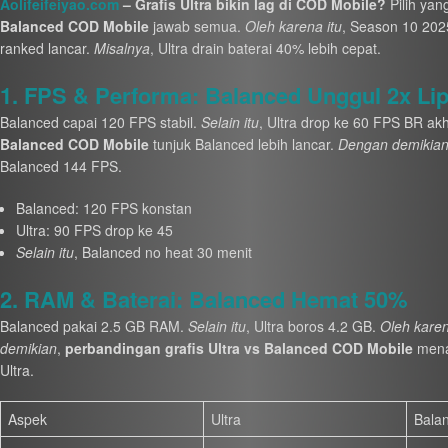
Aolifeifeiyao.com
– Grafis Ultra bikin lag di COD Mobile?
Pilih yan
Balanced COD Mobile
jawab semua.
Oleh karena itu
, Season 10 20
ranked lancar.
Misalnya
, Ultra drain baterai 40% lebih cepat.
1. FPS & Performa: Balanced Unggul 2x Lip
Balanced capai 120 FPS stabil.
Selain itu
, Ultra drop ke 60 FPS BR akh
Balanced COD Mobile
tunjuk Balanced lebih lancar.
Dengan demikia
Balanced 144 FPS.
Balanced: 120 FPS konstan
Ultra: 90 FPS drop ke 45
Selain itu
, Balanced no heat 30 menit
2. RAM & Baterai: Balanced Hemat 50%
Balanced pakai 2.5 GB RAM.
Selain itu
, Ultra boros 4.2 GB.
Oleh karen
demikian
,
perbandingan grafis Ultra vs Balanced COD Mobile
mena
Ultra.
Aspek
Ultra
Bala