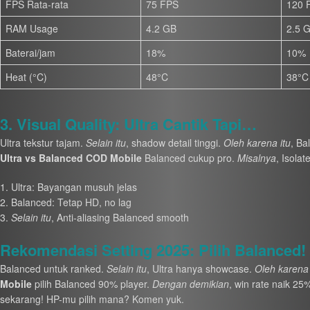
FPS Rata-rata
75 FPS
120 
RAM Usage
4.2 GB
2.5 
Baterai/jam
18%
10%
Heat (°C)
48°C
38°C
3. Visual Quality: Ultra Cantik Tapi…
Ultra tekstur tajam.
Selain itu
, shadow detail tinggi.
Oleh karena itu
, Ba
Ultra vs Balanced COD Mobile
Balanced cukup pro.
Misalnya
, Isola
Ultra: Bayangan musuh jelas
Balanced: Tetap HD, no lag
Selain itu
, Anti-aliasing Balanced smooth
Rekomendasi Setting 2025: Pilih Balanced!
Balanced untuk ranked.
Selain itu
, Ultra hanya showcase.
Oleh karena 
Mobile
pilih Balanced 90% player.
Dengan demikian
, win rate naik 25
sekarang! HP-mu pilih mana? Komen yuk.