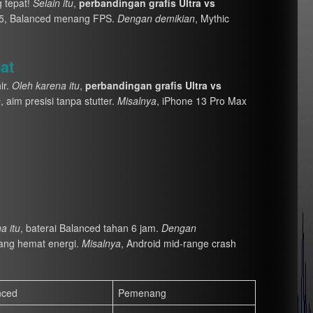
g tepat!
Selain itu
,
perbandingan grafis Ultra vs
25, Balanced menang FPS.
Dengan demikian
, Mythic
at
ir.
Oleh karena itu
,
perbandingan grafis Ultra vs
n
, aim presisi tanpa stutter.
Misalnya
, iPhone 13 Pro Max
a itu
, baterai Balanced tahan 6 jam.
Dengan
ng hemat energi.
Misalnya
, Android mid-range crash
nced
Pemenang