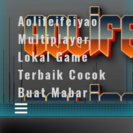
Aolifeifeiyao
Multiplayer
Lokal Game
Terbaik Cocok
Buat Mabar