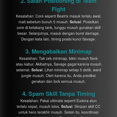
2. Salah Positioning di Team
Fight
Kesalahan: Core seperti Beatrix masuk terlalu awal,
mati sebelum bunuh 5 musuh.
Solusi
: Posisikan
core di belakang tank, tunggu musuh gunakan skill
besar. Selanjutnya, masuk dengan burst damage.
Dengan kata lain, timing posisi kunci Savage.
3. Mengabaikan Minimap
Kesalahan: Tak cek minimap, bikin musuh flank
atau kabur. Akibatnya, Savage gagal karena musuh
selamat.
Solusi
: Lihat minimap setiap 5 detik, ward
jungle musuh. Oleh karena itu, Anda prediksi
gerakan dan lock semua musuh.
4. Spam Skill Tanpa Timing
Kesalahan: Pakai ultimate seperti Eudora stun
terlalu cepat, musuh lolos.
Solusi
: Simpan skill CC
untuk hero terakhir musuh. Selain itu, koordinasi