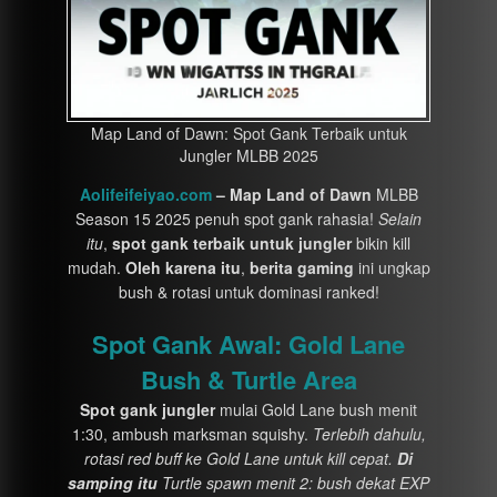
Map Land of Dawn: Spot Gank Terbaik untuk
Jungler MLBB 2025
Aolifeifeiyao.com
– Map Land of Dawn
MLBB
Season 15 2025 penuh spot gank rahasia!
Selain
itu
,
spot gank terbaik untuk jungler
bikin kill
mudah.
Oleh karena itu
,
berita gaming
ini ungkap
bush & rotasi untuk dominasi ranked!
Spot Gank Awal: Gold Lane
Bush & Turtle Area
Spot gank jungler
mulai Gold Lane bush menit
1:30, ambush marksman squishy.
Terlebih dahulu,
rotasi red buff ke Gold Lane untuk kill cepat.
Di
samping itu
Turtle spawn menit 2: bush dekat EXP