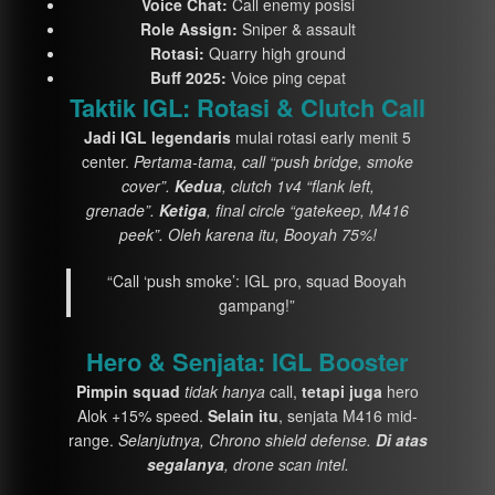
Voice Chat:
Call enemy posisi
Role Assign:
Sniper & assault
Rotasi:
Quarry high ground
Buff 2025:
Voice ping cepat
Taktik IGL: Rotasi & Clutch Call
Jadi IGL legendaris
mulai rotasi early menit 5
center.
Pertama-tama, call “push bridge, smoke
cover”.
Kedua
, clutch 1v4 “flank left,
grenade”.
Ketiga
, final circle “gatekeep, M416
peek”. Oleh karena itu, Booyah 75%!
“Call ‘push smoke’: IGL pro, squad Booyah
gampang!”
Hero & Senjata: IGL Booster
Pimpin squad
tidak hanya
call,
tetapi juga
hero
Alok +15% speed.
Selain itu
, senjata M416 mid-
range.
Selanjutnya, Chrono shield defense.
Di atas
segalanya
, drone scan intel.