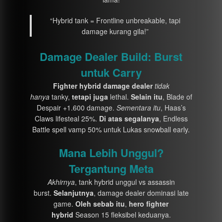
“Hybrid tank = Frontline unbreakable, tapi
damage kurang gila!”
Damage Dealer Build: Burst
untuk Carry
Fighter hybrid damage dealer
tidak
hanya
tanky,
tetapi juga
lethal.
Selain itu
, Blade of
Despair +1.600 damage.
Sementara itu
, Haas’s
Claws lifesteal 25%.
Di atas segalanya
, Endless
Battle spell vamp 50% untuk Lukas snowball early.
Mana Lebih Unggul?
Tergantung Meta
Akhirnya
, tank hybrid unggul vs assassin
burst.
Selanjutnya
, damage dealer dominasi late
game.
Oleh sebab itu
,
hero fighter
hybrid
Season 15 fleksibel keduanya.