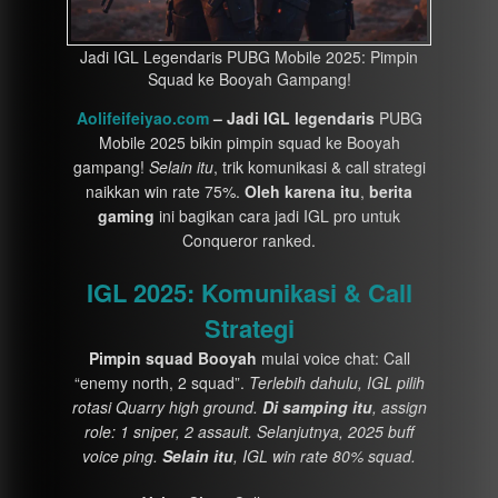
Jadi IGL Legendaris PUBG Mobile 2025: Pimpin
Squad ke Booyah Gampang!
Aolifeifeiyao.com
– Jadi IGL legendaris
PUBG
Mobile 2025 bikin pimpin squad ke Booyah
gampang!
Selain itu
, trik komunikasi & call strategi
naikkan win rate 75%.
Oleh karena itu
,
berita
gaming
ini bagikan cara jadi IGL pro untuk
Conqueror ranked.
IGL 2025: Komunikasi & Call
Strategi
Pimpin squad Booyah
mulai voice chat: Call
“enemy north, 2 squad”.
Terlebih dahulu, IGL pilih
rotasi Quarry high ground.
Di samping itu
, assign
role: 1 sniper, 2 assault. Selanjutnya, 2025 buff
voice ping.
Selain itu
, IGL win rate 80% squad.