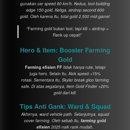
gunakan car speed 80 km/h. Kedua, loot building
edge 150 gold. Ketiga, airdrop second 600
gold. Oleh karena itu, total gold 2.500 mid-game!
“Farming gold bukan loot, tapi kill + airdrop =
Rank up cepat!”
Hero & Item: Booster Farming
Gold
Farming efisien FF
tidak hanya
rute, tetapi
juga hero. Selain itu, Alok speed +15%
rotasi.
Sementara itu, Skyler break gloo farming
safe. Di atas segalanya, item Gold Finder +20%
gold dari kill.
Tips Anti Gank: Ward & Squad
Akhirnya, ward vehicle path. Selanjutnya, squad
cover farming. Oleh sebab itu,
farming gold
efisien
2025 naik rank mudah.