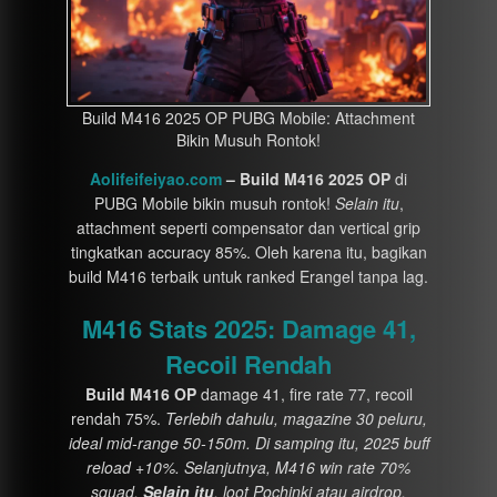
Build M416 2025 OP PUBG Mobile: Attachment
Bikin Musuh Rontok!
Aolifeifeiyao.com
– Build M416 2025 OP
di
PUBG Mobile bikin musuh rontok!
Selain itu
,
attachment seperti compensator dan vertical grip
tingkatkan accuracy 85%. Oleh karena itu, bagikan
build M416 terbaik untuk ranked Erangel tanpa lag.
M416 Stats 2025: Damage 41,
Recoil Rendah
Build M416 OP
damage 41, fire rate 77, recoil
rendah 75%.
Terlebih dahulu, magazine 30 peluru,
ideal mid-range 50-150m. Di samping itu, 2025 buff
reload +10%. Selanjutnya, M416 win rate 70%
squad.
Selain itu
, loot Pochinki atau airdrop.