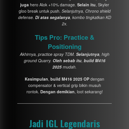
juga
hero Alok +10% damage.
Selain itu
, Skyler
gloo break untuk push.
Selanjutnya, Chrono shield
defense.
Di atas segalanya
, kombo tingkatkan KD
2x.
Tips Pro: Practice &
Positioning
Akhirnya, practice spray TDM.
Selanjutnya
, high
ground Quarry.
Oleh sebab itu
,
build M416
2025
mudah.
Kesimpulan
,
build M416 2025 OP
dengan
compensator & vertical grip bikin musuh
rontok.
Dengan demikian
, loot sekarang!
Jadi IGL Legendaris