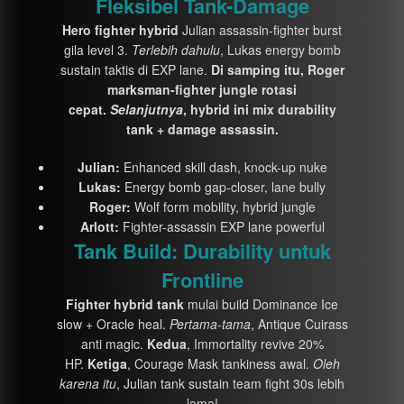
Fleksibel Tank-Damage
Hero fighter hybrid
Julian assassin-fighter burst
gila level 3.
Terlebih dahulu
, Lukas energy bomb
sustain taktis di EXP lane.
Di samping itu, Roger
marksman-fighter jungle rotasi
cepat.
Selanjutnya
, hybrid ini mix durability
tank + damage assassin.
Julian:
Enhanced skill dash, knock-up nuke
Lukas:
Energy bomb gap-closer, lane bully
Roger:
Wolf form mobility, hybrid jungle
Arlott:
Fighter-assassin EXP lane powerful
Tank Build: Durability untuk
Frontline
Fighter hybrid tank
mulai build Dominance Ice
slow + Oracle heal.
Pertama-tama
, Antique Cuirass
anti magic.
Kedua
, Immortality revive 20%
HP.
Ketiga
, Courage Mask tankiness awal.
Oleh
karena itu
, Julian tank sustain team fight 30s lebih
lama!