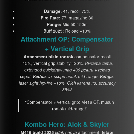
Damage:
41, recoil 75%
Fire Rate:
77, magazine 30
Range:
Mid 50-150m
Buff 2025:
Reload +10%
Attachment OP: Compensator
+ Vertical Grip
Attachment bikin rontok
compensator recoil
-15%, vertical grip stability +20%.
Pertama-tama,
extended quickdraw mag +30 peluru + reload
cepat.
Kedua
, 4x scope untuk mid-range.
Ketiga
,
laser sight hip-fire +10%. Oleh karena itu, accuracy
85%!
“Compensator + vertical grip: M416 OP, musuh
rontok mid-range!”
Kombo Hero: Alok & Skyler
M416 build 2025
tidak hanya
attachment,
tetapi