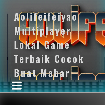
Aolifeifeiyao
Multiplayer
Lokal Game
Terbaik Cocok
Buat Mabar