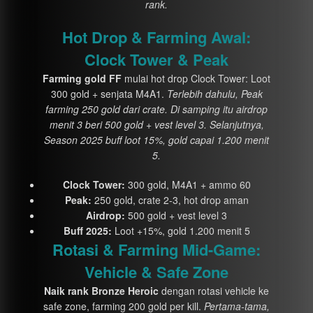
rank.
Hot Drop & Farming Awal:
Clock Tower & Peak
Farming gold FF
mulai hot drop Clock Tower: Loot
300 gold + senjata M4A1.
Terlebih dahulu, Peak
farming 250 gold dari crate. Di samping itu airdrop
menit 3 beri 500 gold + vest level 3. Selanjutnya,
Season 2025 buff loot 15%, gold capai 1.200 menit
5.
Clock Tower:
300 gold, M4A1 + ammo 60
Peak:
250 gold, crate 2-3, hot drop aman
Airdrop:
500 gold + vest level 3
Buff 2025:
Loot +15%, gold 1.200 menit 5
Rotasi & Farming Mid-Game:
Vehicle & Safe Zone
Naik rank Bronze Heroic
dengan rotasi vehicle ke
safe zone, farming 200 gold per kill.
Pertama-tama,