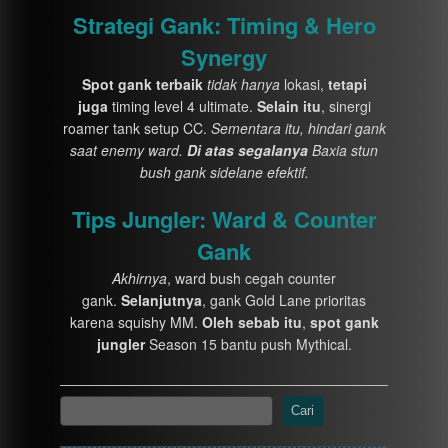
Strategi Gank: Timing & Hero
Synergy
Spot gank terbaik
tidak hanya
lokasi,
tetapi
juga
timing level 4 ultimate.
Selain itu
, sinergi
roamer tank setup CC.
Sementara itu, hindari gank
saat enemy ward.
Di atas segalanya
Baxia stun
bush gank sidelane efektif.
Tips Jungler: Ward & Counter
Gank
Akhirnya
, ward bush cegah counter
gank.
Selanjutnya
, gank Gold Lane prioritas
karena squishy MM.
Oleh sebab itu
,
spot gank
jungler
Season 15 bantu push Mythical.
Cari