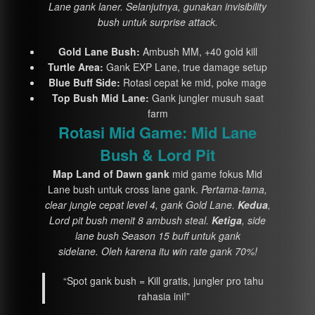
Lane gank laner. Selanjutnya, gunakan invisibility
bush untuk surprise attack.
Gold Lane Bush:
Ambush MM, +40 gold kill
Turtle Area:
Gank EXP Lane, true damage setup
Blue Buff Side:
Rotasi cepat ke mid, poke mage
Top Bush Mid Lane:
Gank jungler musuh saat
farm
Rotasi Mid Game: Mid Lane
Bush & Lord Pit
Map Land of Dawn gank
mid game fokus Mid
Lane bush untuk cross lane gank.
Pertama-tama,
clear jungle cepat level 4, gank Gold Lane.
Kedua
,
Lord pit bush menit 8 ambush steal.
Ketiga
, side
lane bush Season 15 buff untuk gank
sidelane. Oleh karena itu win rate gank 70%!
“Spot gank bush = Kill gratis, jungler pro tahu
rahasia ini!”