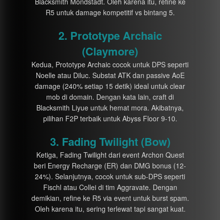
Blacksmith Mondstadt. Oleh karena itu, refine ke
R5 untuk damage kompetitif vs bintang 5.
2. Prototype Archaic
(Claymore)
Kedua, Prototype Archaic cocok untuk DPS seperti
Noelle atau Diluc. Substat ATK dan passive AoE
damage (240% setiap 15 detik) ideal untuk clear
mob di domain. Dengan kata lain, craft di
Blacksmith Liyue untuk hemat mora. Akibatnya,
pilihan F2P terbaik untuk Abyss Floor 9-10.
3. Fading Twilight (Bow)
Ketiga, Fading Twilight dari event Archon Quest
beri Energy Recharge (ER) dan DMG bonus (12-
24%). Selanjutnya, cocok untuk sub-DPS seperti
Fischl atau Collei di tim Aggravate. Dengan
demikian, refine ke R5 via event untuk burst spam.
Oleh karena itu, sering terlewat tapi sangat kuat.