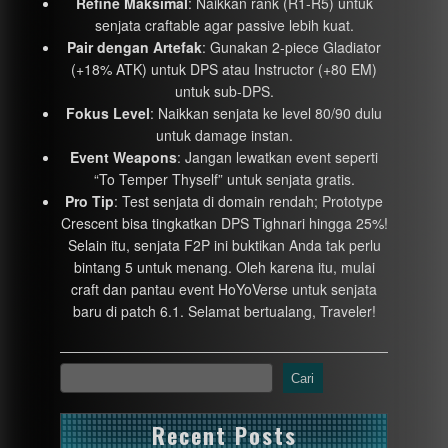
Refine Maksimal
: Naikkan rank (R1-R5) untuk
senjata craftable agar passive lebih kuat.
Pair dengan Artefak
: Gunakan 2-piece Gladiator
(+18% ATK) untuk DPS atau Instructor (+80 EM)
untuk sub-DPS.
Fokus Level
: Naikkan senjata ke level 80/90 dulu
untuk damage instan.
Event Weapons
: Jangan lewatkan event seperti
“To Temper Thyself” untuk senjata gratis.
Pro Tip
: Test senjata di domain rendah; Prototype
Crescent bisa tingkatkan DPS Tighnari hingga 25%!
Selain itu, senjata F2P ini buktikan Anda tak perlu
bintang 5 untuk menang. Oleh karena itu, mulai
craft dan pantau event HoYoVerse untuk senjata
baru di patch 6.1. Selamat bertualang, Traveler!
Cari
Recent Posts