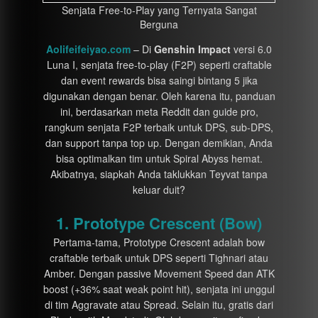
Senjata Free-to-Play yang Ternyata Sangat
Berguna
Aolifeifeiyao.com
– Di
Genshin Impact
versi 6.0
Luna I, senjata free-to-play (F2P) seperti craftable
dan event rewards bisa saingi bintang 5 jika
digunakan dengan benar. Oleh karena itu, panduan
ini, berdasarkan meta Reddit dan guide pro,
rangkum senjata F2P terbaik untuk DPS, sub-DPS,
dan support tanpa top up. Dengan demikian, Anda
bisa optimalkan tim untuk Spiral Abyss hemat.
Akibatnya, siapkah Anda taklukkan Teyvat tanpa
keluar duit?
1. Prototype Crescent (Bow)
Pertama-tama, Prototype Crescent adalah bow
craftable terbaik untuk DPS seperti Tighnari atau
Amber. Dengan passive Movement Speed dan ATK
boost (+36% saat weak point hit), senjata ini unggul
di tim Aggravate atau Spread. Selain itu, gratis dari