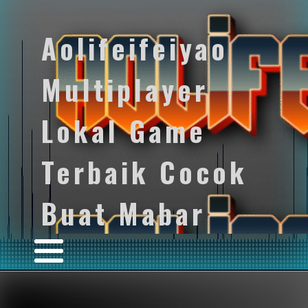
Aolifeifeiyao
Multiplayer
Lokal Game
Terbaik Cocok
Buat Mabar