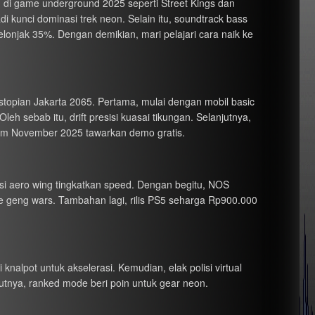
n di game underground 2025 seperti Street Kings dan
di kunci dominasi trek neon. Selain itu, soundtrack bass
elonjak 35%. Dengan demikian, mari pelajari cara naik ke
stopian Jakarta 2065. Pertama, mulai dengan mobil basic
eh sebab itu, drift presisi kuasai tikungan. Selanjutnya,
team November 2025 tawarkan demo gratis.
sasi aero wing tingkatkan speed. Dengan begitu, NOS
e geng wars. Tambahan lagi, rilis PS5 seharga Rp900.000
nalpot untuk akselerasi. Kemudian, elak polisi virtual
njutnya, ranked mode beri poin untuk gear neon.