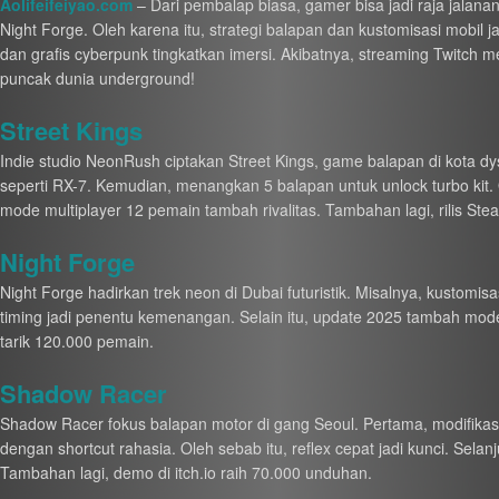
Aolifeifeiyao.com
– Dari pembalap biasa, gamer bisa jadi raja jalana
Night Forge. Oleh karena itu, strategi balapan dan kustomisasi mobil ja
dan grafis cyberpunk tingkatkan imersi. Akibatnya, streaming Twitch m
puncak dunia underground!
Street Kings
Indie studio NeonRush ciptakan Street Kings, game balapan di kota dy
seperti RX-7. Kemudian, menangkan 5 balapan untuk unlock turbo kit. Ol
mode multiplayer 12 pemain tambah rivalitas. Tambahan lagi, rilis S
Night Forge
Night Forge hadirkan trek neon di Dubai futuristik. Misalnya, kustomi
timing jadi penentu kemenangan. Selain itu, update 2025 tambah mod
tarik 120.000 pemain.
Shadow Racer
Shadow Racer fokus balapan motor di gang Seoul. Pertama, modifikasi k
dengan shortcut rahasia. Oleh sebab itu, reflex cepat jadi kunci. Sela
Tambahan lagi, demo di itch.io raih 70.000 unduhan.