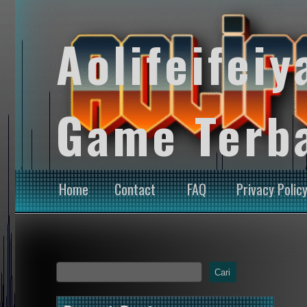
Aolifeifeiy
Game Terb
Home
Contact
FAQ
Privacy Polic
Cari