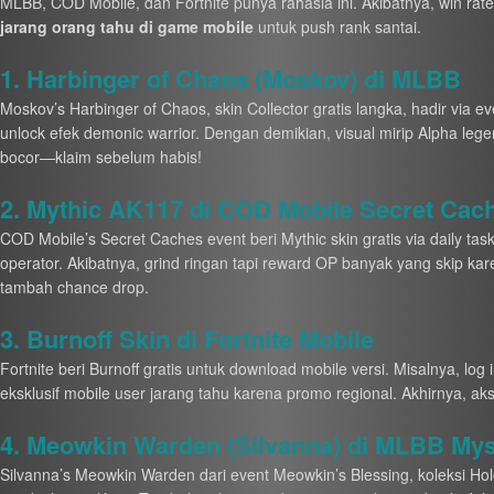
MLBB, COD Mobile, dan Fortnite punya rahasia ini. Akibatnya, win rat
jarang orang tahu di game mobile
untuk push rank santai.
1. Harbinger of Chaos (Moskov) di MLBB
Moskov’s Harbinger of Chaos, skin Collector gratis langka, hadir via ev
unlock efek demonic warrior. Dengan demikian, visual mirip Alpha lege
bocor—klaim sebelum habis!
2. Mythic AK117 di COD Mobile Secret Cac
COD Mobile’s Secret Caches event beri Mythic skin gratis via daily ta
operator. Akibatnya, grind ringan tapi reward OP banyak yang skip kar
tambah chance drop.
3. Burnoff Skin di Fortnite Mobile
Fortnite beri Burnoff gratis untuk download mobile versi. Misalnya, log
eksklusif mobile user jarang tahu karena promo regional. Akhirnya, aks
4. Meowkin Warden (Silvanna) di MLBB My
Silvanna’s Meowkin Warden dari event Meowkin’s Blessing, koleksi Holo