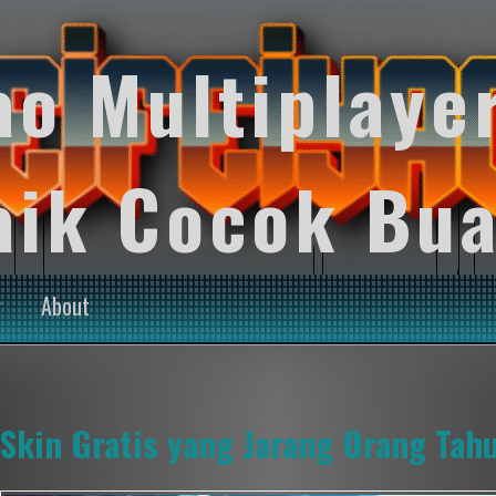
ao Multiplaye
aik Cocok Bua
y
About
Skin Gratis yang Jarang Orang Tah