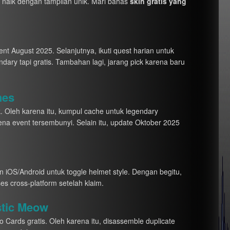
e naik dengan tampilan unik. Mari bahas
skin gratis yang
ent August 2025. Selanjutnya, ikuti quest harian untuk
ndary tapi gratis. Tambahan lagi, jarang pick karena baru
hes
sk. Oleh karena itu, kumpul cache untuk legendary
ena event tersembunyi. Selain itu, update Oktober 2025
 in iOS/Android untuk toggle helmet style. Dengan begitu,
es cross-platform setelah klaim.
stic Meow
 Cards gratis. Oleh karena itu, disassemble duplicate