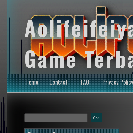
Aolifeifeiy
Game Terb
Home
Contact
FAQ
Privacy Polic
Cari