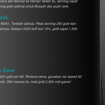
rank dari Bronze ke Heroic!
Selain itu, farming cepat
rming gold optimal untuk Booyah dan push rank.
Peak
ta M4A1.
Terlebih dahulu, Peak farming 250 gold dari
anjutnya, Season 2025 buff loot 15%, gold capai 1.200
e Zone
200 gold per kill.
Pertama-tama, gunakan car speed 80
old. Oleh karena itu, total gold 2.500 mid-game!