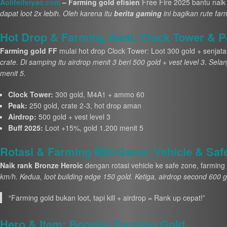
Aolifeifeiyao.com
– Farming gold efisien
Free Fire 2025 bantu naik 
dapat loot 2x lebih. Oleh karena itu
berita gaming
ini bagikan rute fa
Hot Drop & Farming Awal: Clock Tower & 
Farming gold FF
mulai hot drop Clock Tower: Loot 300 gold + senja
crate. Di samping itu airdrop menit 3 beri 500 gold + vest level 3. Sel
menit 5.
Clock Tower:
300 gold, M4A1 + ammo 60
Peak:
250 gold, crate 2-3, hot drop aman
Airdrop:
500 gold + vest level 3
Buff 2025:
Loot +15%, gold 1.200 menit 5
Rotasi & Farming Mid-Game: Vehicle & Saf
Naik rank Bronze Heroic
dengan rotasi vehicle ke safe zone, farming 
km/h. Kedua, loot building edge 150 gold. Ketiga, airdrop second 600 g
“Farming gold bukan loot, tapi kill + airdrop = Rank up cepat!”
Hero & Item: Booster Farming Gold