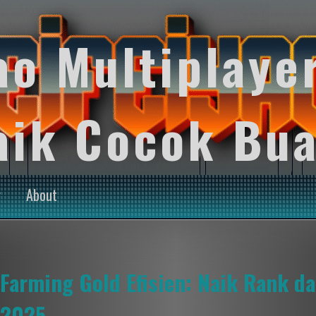
ao Multiplaye
aik Cocok Bua
y
About
Farming Gold Efisien: Naik Rank da
2025