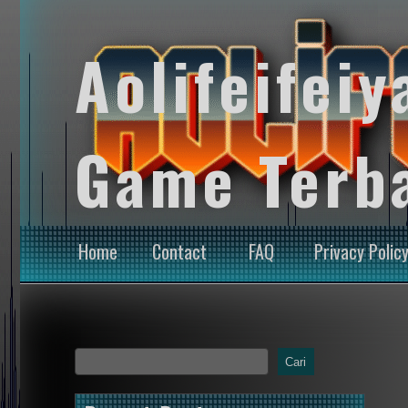
Aolifeifeiy
Game Terb
Home
Contact
FAQ
Privacy Polic
Cari