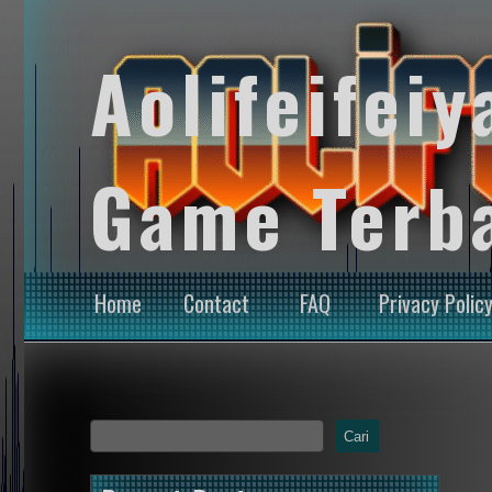
Aolifeifeiy
Game Terb
Home
Contact
FAQ
Privacy Polic
Cari