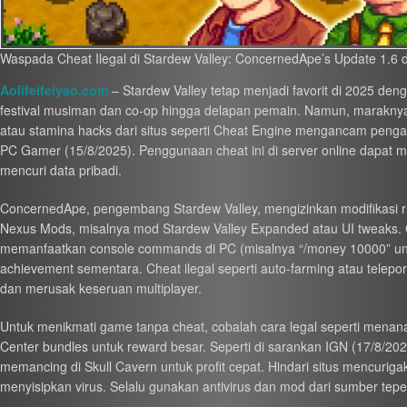
Waspada Cheat Ilegal di Stardew Valley: ConcernedApe’s Update 1.6 
Aolifeifeiyao.com
– Stardew Valley tetap menjadi favorit di 2025 de
festival musiman dan co-op hingga delapan pemain. Namun, maraknya ch
atau stamina hacks dari situs seperti Cheat Engine mengancam penga
PC Gamer (15/8/2025). Penggunaan cheat ini di server online dapat
mencuri data pribadi.
ConcernedApe, pengembang Stardew Valley, mengizinkan modifikasi ring
Nexus Mods, misalnya mod Stardew Valley Expanded atau UI tweaks. Ch
memanfaatkan console commands di PC (misalnya “/money 10000” un
achievement sementara. Cheat ilegal seperti auto-farming atau telepor
dan merusak keseruan multiplayer.
Untuk menikmati game tanpa cheat, cobalah cara legal seperti mena
Center bundles untuk reward besar. Seperti di sarankan IGN (17/8/202
memancing di Skull Cavern untuk profit cepat. Hindari situs mencurig
menyisipkan virus. Selalu gunakan antivirus dan mod dari sumber tepe