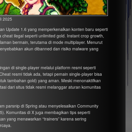
di 2025
ngan Update 1.6 yang memperkenalkan konten baru seperti
eat ilegal seperti unlimited gold. Instant crop growth,
laman bermain, terutama di mode multiplayer. Menurut
 menyebabkan akun dibanned dan risiko malware yang
an di single-player melalui platform resmi seperti
eat resmi tidak ada, tetapi pemain single-player bisa
tuk tambahan gold) yang aman. Meski menonaktifkan
tasi dari situs tidak resmi melanggar aturan komunitas
nam parsnip di Spring atau menyelesaikan Community
5). Komunitas di X juga membagikan tips seperti
akan yang menawarkan “trainers” karena sering
rcaya.