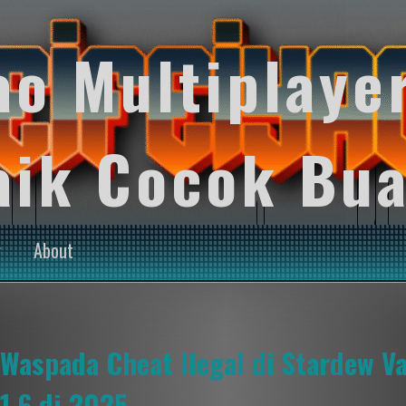
ao Multiplaye
aik Cocok Bua
y
About
Waspada Cheat Ilegal di Stardew V
1.6 di 2025