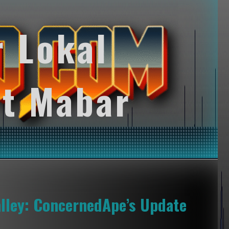
r Lokal
t Mabar
alley: ConcernedApe’s Update