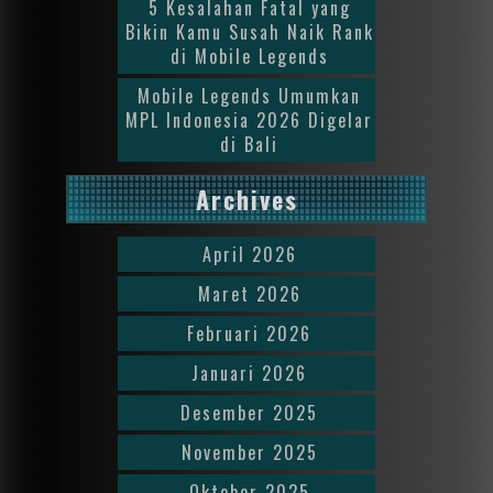
5 Kesalahan Fatal yang
Bikin Kamu Susah Naik Rank
di Mobile Legends
Mobile Legends Umumkan
MPL Indonesia 2026 Digelar
di Bali
Archives
April 2026
Maret 2026
Februari 2026
Januari 2026
Desember 2025
November 2025
Oktober 2025