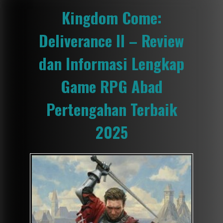
Kingdom Come:
Deliverance II – Review
dan Informasi Lengkap
Game RPG Abad
Pertengahan Terbaik
2025