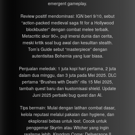
emergent gameplay.
Review positif mendominasi: IGN beri 9/10, sebut
“action-packed medieval saga fit for a Hollywood
blockbuster” dengan combat melee terbaik.
Metacritic skor 90+, puji imersi dunia dan cerita,
meski kritik soal bug awal dan kesulitan stealth.
Tom’s Guide sebut “masterpiece” dengan
autentisitas Bohemia yang luar biasa.
Penjualan meledak: 1 juta kopi hari pertama, 2 juta
dalam dua minggu, dan 3 juta pada Mei 2025. DLC
pertama “Brushes with Death” rilis 15 Mei 2025,
tambah quest baru dan kustomisasi shield. Update
Juni 2025 perbaiki bug quest dan AI.
Tips bermain: Mulai dengan latihan combat dasar,
kelola reputasi melalui pakaian dan hygiene, dan
eksplorasi bebas untuk loot. Cocok untuk
penggemar Skyrim atau Witcher yang ingin
realisme lebih. Kingdom Come: Deliverance II