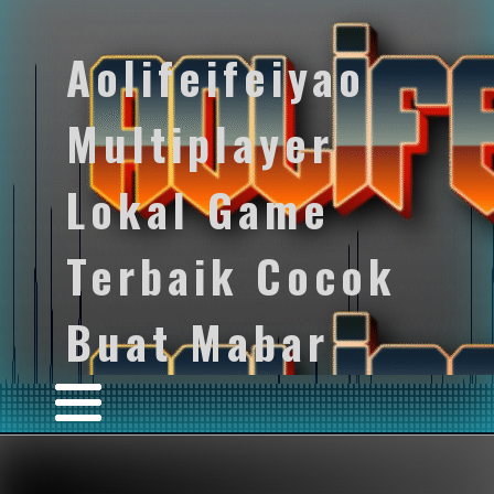
Aolifeifeiyao
Multiplayer
Lokal Game
Terbaik Cocok
Buat Mabar