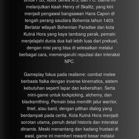
melanjutkan kisah Henry of Skalitz, yang kini
menjadi pengawal bangsawan Hans Capon di
tengah perang saudara Bohemia tahun 1403.
Berlatar wilayah Bohemian Paradise dan kota
Kutná Hora yang kaya tambang perak, pemain
menjelajahi dunia dua kali lebih luas dari prekuel,
dengan misi yang bisa di selesaikan melalui
berbagai cara, memengaruhi reputasi dan interaksi
NPC.
Gameplay fokus pada realisme: combat melee
berbasis fisika dengan inverse kinematics, sistem
kebutuhan seperti lapar dan kebersihan. Serta
mini-game untuk lockpicking, alchemy, dan
blacksmithing. Pemain bisa memilih jalur warrior,
thief, atau bard, dengan pilihan dialog yang
berdampak pada cerita. Kota Kutná Hora menjadi
sorotan utama, penuh detail historis dan interaksi
dinamis. Meski menantang dan kadang frustasi di
awal, game ini memberi reward besar melalui