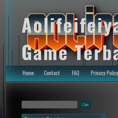
Aolifeifeiy
Game Terb
Home
Contact
FAQ
Privacy Polic
Cari