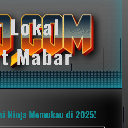
r Lokal
t Mabar
ksi Ninja Memukau di 2025!