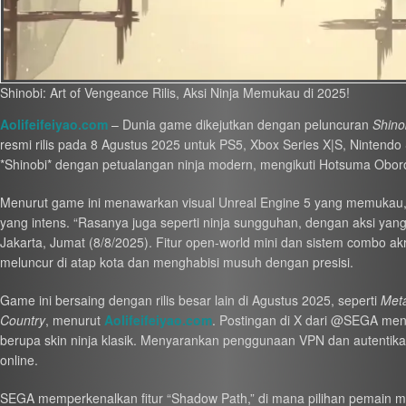
Shinobi: Art of Vengeance Rilis, Aksi Ninja Memukau di 2025!
Aolifeifeiyao.com
– Dunia game dikejutkan dengan peluncuran
Shino
resmi rilis pada 8 Agustus 2025 untuk PS5, Xbox Series X|S, Nintend
*Shinobi* dengan petualangan ninja modern, mengikuti Hotsuma Oboro 
Menurut game ini menawarkan visual Unreal Engine 5 yang memukau, 
yang intens. “Rasanya juga seperti ninja sungguhan, dengan aksi yang
Jakarta, Jumat (8/8/2025). Fitur open-world mini dan sistem combo a
meluncur di atap kota dan menghabisi musuh dengan presisi.
Game ini bersaing dengan rilis besar lain di Agustus 2025, seperti
Meta
Country
, menurut
Aolifeifeiyao.com
. Postingan di X dari @SEGA men
berupa skin ninja klasik. Menyarankan penggunaan VPN dan autentika
online.
SEGA memperkenalkan fitur “Shadow Path,” di mana pilihan pemain m