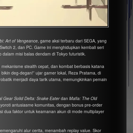
bi: Art of Vengeance
, game aksi terbaru dari SEGA, yang
o Switch 2, dan PC. Game ini menghidupkan kembali seri
dalam misi balas dendam di Tokyo futuristik.
mekanisme stealth cepat, dan kombat berbasis katana
 bikin deg-degan!” ujar gamer lokal, Reza Pratama, di
krobatik menjadi daya tarik utama, memungkinkan pemain
l Gear Solid Delta: Snake Eater
dan
Mafia: The Old
yoroti antusiasme komunitas, dengan bonus pre-order
si dua faktor untuk keamanan akun di mode multiplayer
emengaruhi alur cerita, menambah replay value. Skor