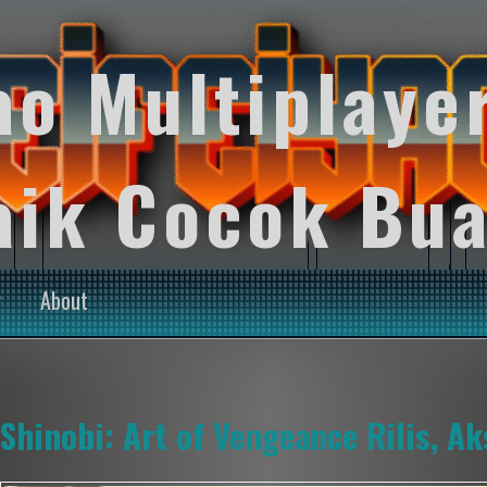
ao Multiplaye
aik Cocok Bua
y
About
Shinobi: Art of Vengeance Rilis, A