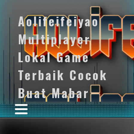
Aolifeifeiyao
Multiplayer
Lokal Game
Terbaik Cocok
Buat Mabar