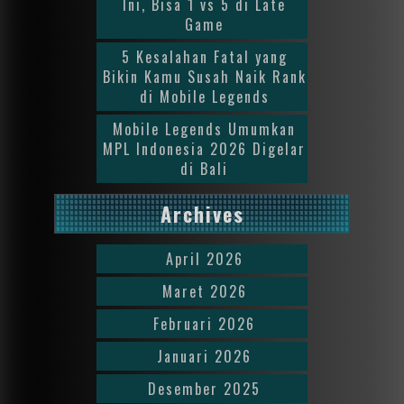
Ini, Bisa 1 vs 5 di Late
Game
5 Kesalahan Fatal yang
Bikin Kamu Susah Naik Rank
di Mobile Legends
Mobile Legends Umumkan
MPL Indonesia 2026 Digelar
di Bali
Archives
April 2026
Maret 2026
Februari 2026
Januari 2026
Desember 2025