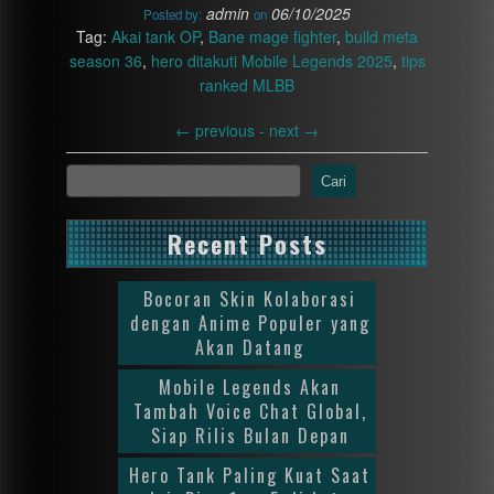
admin
06/10/2025
Posted by:
on
Tag:
Akai tank OP
,
Bane mage fighter
,
build meta
season 36
,
hero ditakuti Mobile Legends 2025
,
tips
ranked MLBB
←
previous -
next
→
Cari
Recent Posts
Bocoran Skin Kolaborasi
dengan Anime Populer yang
Akan Datang
Mobile Legends Akan
Tambah Voice Chat Global,
Siap Rilis Bulan Depan
Hero Tank Paling Kuat Saat