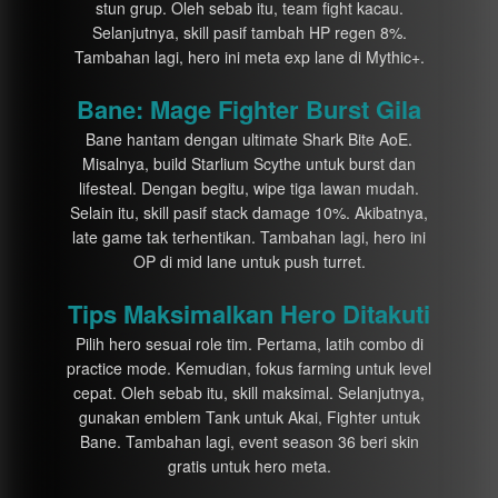
stun grup. Oleh sebab itu, team fight kacau.
Selanjutnya, skill pasif tambah HP regen 8%.
Tambahan lagi, hero ini meta exp lane di Mythic+.
Bane: Mage Fighter Burst Gila
Bane hantam dengan ultimate Shark Bite AoE.
Misalnya, build Starlium Scythe untuk burst dan
lifesteal. Dengan begitu, wipe tiga lawan mudah.
Selain itu, skill pasif stack damage 10%. Akibatnya,
late game tak terhentikan. Tambahan lagi, hero ini
OP di mid lane untuk push turret.
Tips Maksimalkan Hero Ditakuti
Pilih hero sesuai role tim. Pertama, latih combo di
practice mode. Kemudian, fokus farming untuk level
cepat. Oleh sebab itu, skill maksimal. Selanjutnya,
gunakan emblem Tank untuk Akai, Fighter untuk
Bane. Tambahan lagi, event season 36 beri skin
gratis untuk hero meta.