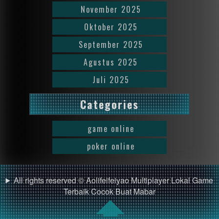
November 2025
Oktober 2025
September 2025
Agustus 2025
Juli 2025
Categories
game online
poker online
All rights reserved © Aolifeifeiyao Multiplayer Lokal Game
Terbaik Cocok Buat Mabar