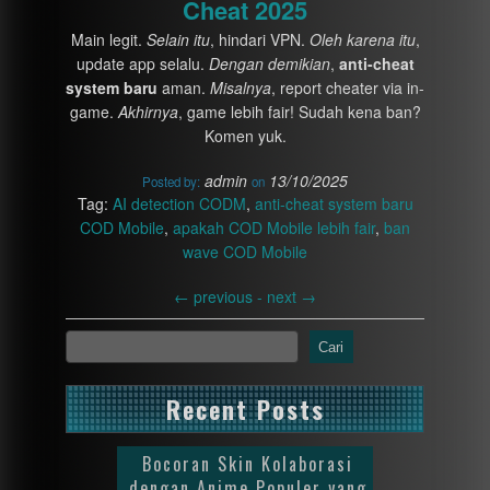
Cheat 2025
Main legit.
Selain itu
, hindari VPN.
Oleh karena itu
,
update app selalu.
Dengan demikian
,
anti-cheat
system baru
aman.
Misalnya
, report cheater via in-
game.
Akhirnya
, game lebih fair! Sudah kena ban?
Komen yuk.
admin
13/10/2025
Posted by:
on
Tag:
AI detection CODM
,
anti-cheat system baru
COD Mobile
,
apakah COD Mobile lebih fair
,
ban
wave COD Mobile
←
previous -
next
→
Cari
Recent Posts
Bocoran Skin Kolaborasi
dengan Anime Populer yang