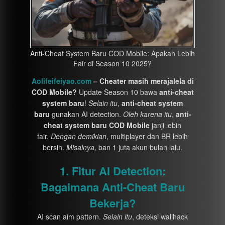
Anti-Cheat System Baru COD Mobile: Apakah Lebih
Fair di Season 10 2025?
Aolifeifeiyao.com
– Cheater masih merajalela di
COD Mobile?
Update Season 10 bawa
anti-cheat
system baru
!
Selain itu
,
anti-cheat system
baru
gunakan AI detection.
Oleh karena itu
,
anti-
cheat system baru COD Mobile
janji lebih
fair.
Dengan demikian
, multiplayer dan BR lebih
bersih.
Misalnya
, ban 1 juta akun bulan lalu.
1. Fitur AI Detection:
Bagaimana Anti-Cheat Baru
Bekerja?
AI scan aim pattern.
Selain itu
, deteksi wallhack