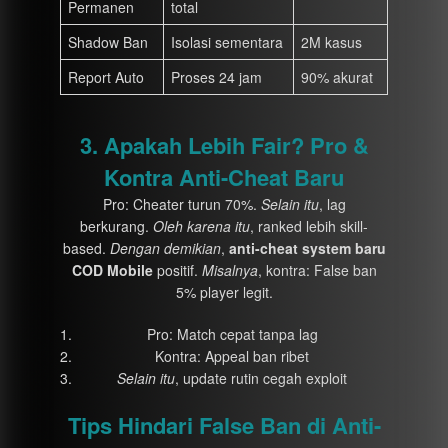
Permanen
total
Shadow Ban
Isolasi sementara
2M kasus
Report Auto
Proses 24 jam
90% akurat
3. Apakah Lebih Fair? Pro &
Kontra Anti-Cheat Baru
Pro: Cheater turun 70%.
Selain itu
, lag
berkurang.
Oleh karena itu
, ranked lebih skill-
based.
Dengan demikian
,
anti-cheat system baru
COD Mobile
positif.
Misalnya
, kontra: False ban
5% player legit.
Pro: Match cepat tanpa lag
Kontra: Appeal ban ribet
Selain itu
, update rutin cegah exploit
Tips Hindari False Ban di Anti-