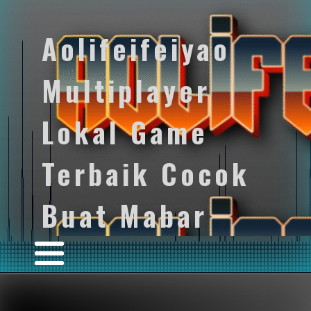
Aolifeifeiyao
Multiplayer
Lokal Game
Terbaik Cocok
Buat Mabar