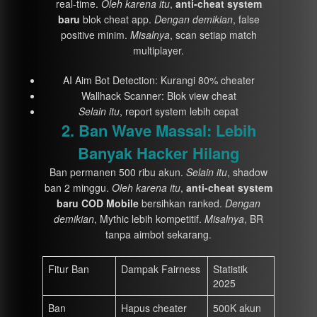
real-time.
Oleh karena itu
,
anti-cheat system
baru
blok cheat app.
Dengan demikian
, false
positive minim.
Misalnya
, scan setiap match
multiplayer.
AI Aim Bot Detection: Kurangi 80% cheater
Wallhack Scanner: Blok view cheat
Selain itu
, report system lebih cepat
2. Ban Wave Massal: Lebih
Banyak Hacker Hilang
Ban permanen 500 ribu akun.
Selain itu
, shadow
ban 2 minggu.
Oleh karena itu
,
anti-cheat system
baru COD Mobile
bersihkan ranked.
Dengan
demikian
, Mythic lebih kompetitif.
Misalnya
, BR
tanpa aimbot sekarang.
Fitur Ban
Dampak Fairness
Statistik
2025
Ban
Hapus cheater
500K akun