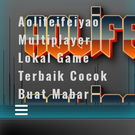
Aolifeifeiyao
Multiplayer
Lokal Game
Terbaik Cocok
Buat Mabar