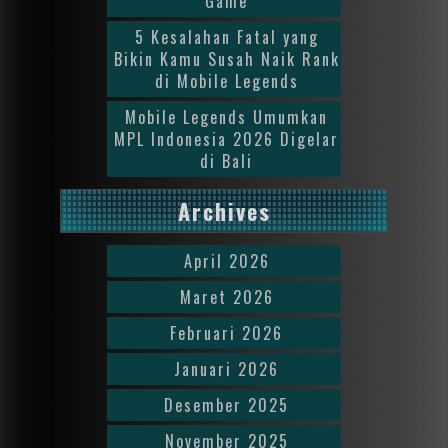
Game
5 Kesalahan Fatal yang
Bikin Kamu Susah Naik Rank
di Mobile Legends
Mobile Legends Umumkan
MPL Indonesia 2026 Digelar
di Bali
Archives
April 2026
Maret 2026
Februari 2026
Januari 2026
Desember 2025
November 2025