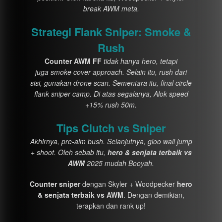
break AWM meta.
Strategi Flank Sniper: Smoke &
Rush
Counter AWM FF
tidak hanya hero, tetapi
juga smoke cover approach. Selain itu, rush dari
sisi, gunakan drone scan. Sementara itu, final circle
flank sniper camp. Di atas segalanya, Alok speed
+15% rush 50m.
Tips Clutch vs Sniper
Akhirnya, pre-aim bush. Selanjutnya, gloo wall jump
+ shoot.
Oleh sebab itu,
hero & senjata terbaik vs
AWM
2025 mudah Booyah.
Counter sniper
dengan Skyler + Woodpecker
hero
& senjata terbaik vs AWM
. Dengan demikian,
terapkan dan rank up!