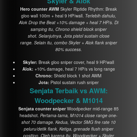
Skyler & Alok
Hero counter AWM
Skyler Riptide Rhythm: Break
gloo wall 100m + heal 9 HP/wall.
Terlebih dahulu,
Alok Drop the Beat +10% damage + heal 7 HP/s. Di
samping itu, Chrono shield block sniper
shot. Selanjutnya, Jota pistol sustain close
range. Selain itu, combo Skyler + Alok flank sniper
80% success.
Skyler:
Break gloo sniper cover, heal 9 HP/wall
Alok:
+10% damage, heal 7 HP/s vs long range
Chrono:
Shield block 1 shot AWM
Jota:
Pistol sustain rush sniper
Senjata Terbaik vs AWM:
Woodpecker & M1014
Senjata counter sniper
Woodpecker mid-range 85
headshot.
Pertama-tama, M1014 close range one-
shot 70 damage. Kedua, Vector SMG fire rate 10
peluru/detik flank. Ketiga, grenade flush sniper
position. Oleh karena itu, Woodpecker + Skyler