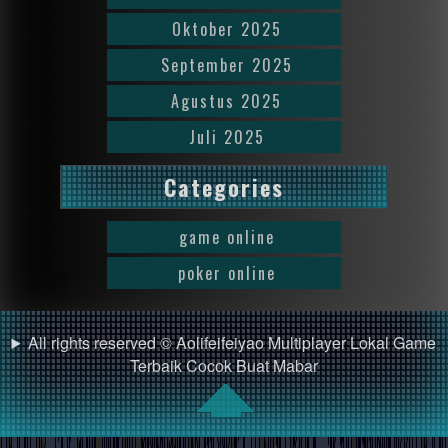
Oktober 2025
September 2025
Agustus 2025
Juli 2025
Categories
game online
poker online
All rights reserved © Aolifeifeiyao Multiplayer Lokal Game
Terbaik Cocok Buat Mabar