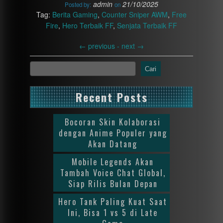
admin
21/10/2025
Posted by:
on
Tag:
Berita Gaming
,
Counter Sniper AWM
,
Free
Fire
,
Hero Terbaik FF
,
Senjata Terbaik FF
←
previous -
next
→
Cari
Recent Posts
Bocoran Skin Kolaborasi
dengan Anime Populer yang
Akan Datang
Mobile Legends Akan
Tambah Voice Chat Global,
Siap Rilis Bulan Depan
Hero Tank Paling Kuat Saat
Ini, Bisa 1 vs 5 di Late