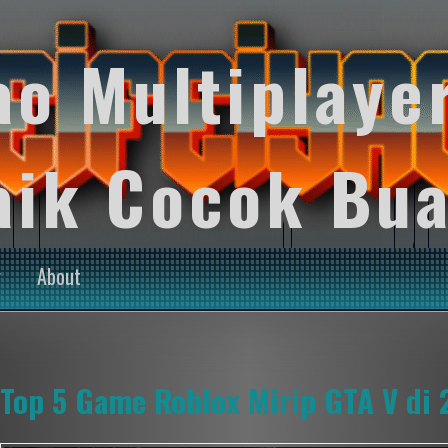
ao Multiplaye
aik Cocok Bua
y
About
Top 5 Game Roblox Mirip GTA V di 