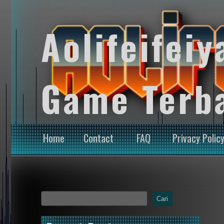
Aolifeifeiy
Game Terb
Home
Contact
FAQ
Privacy Polic
Cari