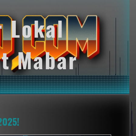
r Lokal
t Mabar
2025!