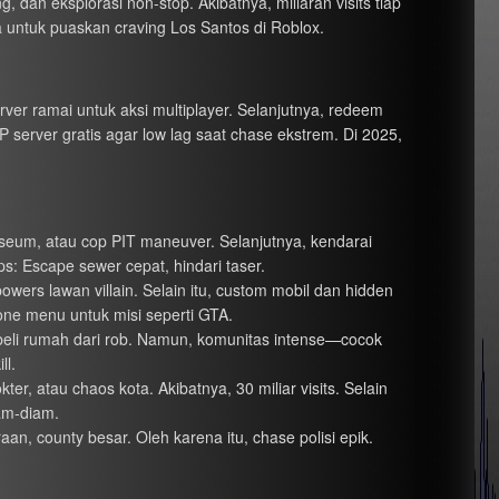
, dan eksplorasi non-stop. Akibatnya, miliaran visits tiap
ba untuk puaskan craving Los Santos di Roblox.
ver ramai untuk aksi multiplayer. Selanjutnya, redeem
server gratis agar low lag saat chase ekstrem. Di 2025,
museum, atau cop PIT maneuver. Selanjutnya, kendarai
ips: Escape sewer cepat, hindari taser.
powers lawan villain. Selain itu, custom mobil dan hidden
hone menu untuk misi seperti GTA.
y, beli rumah dari rob. Namun, komunitas intense—cocok
ll.
er, atau chaos kota. Akibatnya, 30 miliar visits. Selain
iam-diam.
raan, county besar. Oleh karena itu, chase polisi epik.