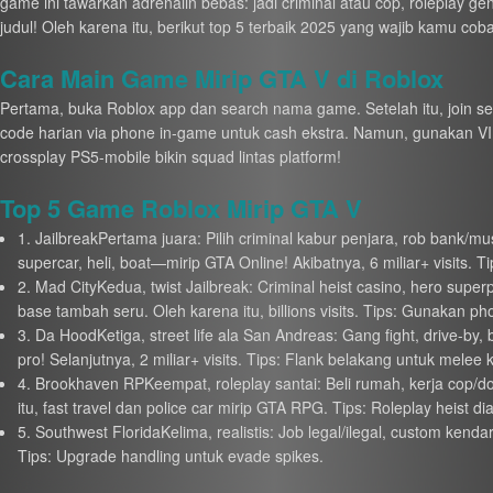
game ini tawarkan adrenalin bebas: jadi criminal atau cop, roleplay geng
judul! Oleh karena itu, berikut top 5 terbaik 2025 yang wajib kamu co
Cara Main Game Mirip GTA V di Roblox
Pertama, buka Roblox app dan search nama game. Setelah itu, join ser
code harian via phone in-game untuk cash ekstra. Namun, gunakan VIP 
crossplay PS5-mobile bikin squad lintas platform!
Top 5 Game Roblox Mirip GTA V
1. JailbreakPertama juara: Pilih criminal kabur penjara, rob bank/
supercar, heli, boat—mirip GTA Online! Akibatnya, 6 miliar+ visits. T
2. Mad CityKedua, twist Jailbreak: Criminal heist casino, hero super
base tambah seru. Oleh karena itu, billions visits. Tips: Gunakan p
3. Da HoodKetiga, street life ala San Andreas: Gang fight, drive-b
pro! Selanjutnya, 2 miliar+ visits. Tips: Flank belakang untuk melee ki
4. Brookhaven RPKeempat, roleplay santai: Beli rumah, kerja cop/dokt
itu, fast travel dan police car mirip GTA RPG. Tips: Roleplay heist d
5. Southwest FloridaKelima, realistis: Job legal/ilegal, custom kenda
Tips: Upgrade handling untuk evade spikes.