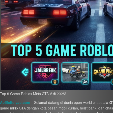
Top 5 Game Roblox Mirip GTA V di 2025!
Aolifeifeiyao.com
– Selamat datang di dunia open-world chaos ala
G
game mirip GTA dengan kota besar, mobil curian, heist bank, dan chase p