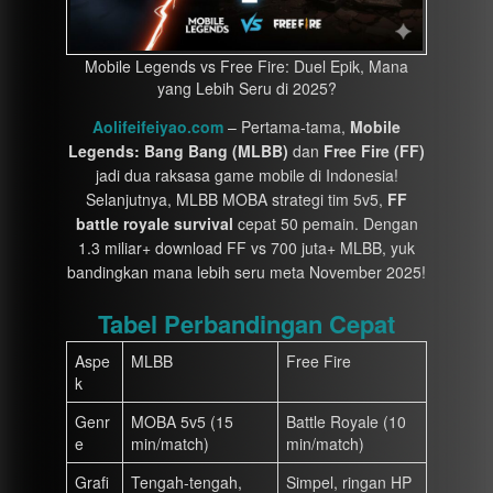
Mobile Legends vs Free Fire: Duel Epik, Mana
yang Lebih Seru di 2025?
Aolifeifeiyao.com
– Pertama-tama,
Mobile
Legends: Bang Bang (MLBB)
dan
Free Fire (FF)
jadi dua raksasa game mobile di Indonesia!
Selanjutnya, MLBB MOBA strategi tim 5v5,
FF
battle royale survival
cepat 50 pemain. Dengan
1.3 miliar+ download FF vs 700 juta+ MLBB, yuk
bandingkan mana lebih seru meta November 2025!
Tabel Perbandingan Cepat
Aspe
MLBB
Free Fire
k
Genr
MOBA 5v5 (15
Battle Royale (10
e
min/match)
min/match)
Grafi
Tengah-tengah,
Simpel, ringan HP