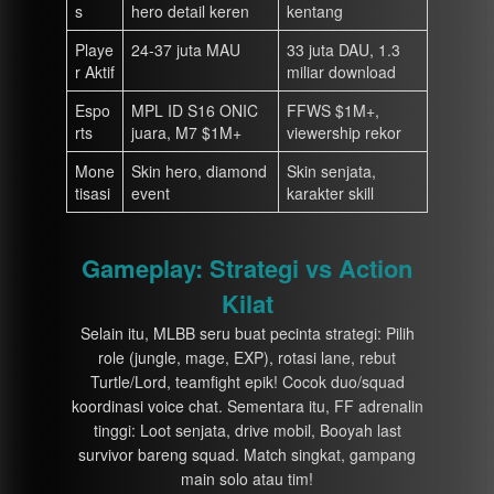
s
hero detail keren
kentang
Playe
24-37 juta MAU
33 juta DAU, 1.3
r Aktif
miliar download
Espo
MPL ID S16 ONIC
FFWS $1M+,
rts
juara, M7 $1M+
viewership rekor
Mone
Skin hero, diamond
Skin senjata,
tisasi
event
karakter skill
Gameplay: Strategi vs Action
Kilat
Selain itu, MLBB seru buat pecinta strategi: Pilih
role (jungle, mage, EXP), rotasi lane, rebut
Turtle/Lord, teamfight epik! Cocok duo/squad
koordinasi voice chat. Sementara itu, FF adrenalin
tinggi: Loot senjata, drive mobil, Booyah last
survivor bareng squad. Match singkat, gampang
main solo atau tim!