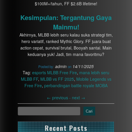
$100M+/tahun, FF $2.6B lifetime!
Kesimpulan: Tergantung Gaya
Mainmu!
Akhirnya, MLBB lebih seru kalau suka strategi tim,
hero variatif, ranked Mythic Glory. FF juara buat
action cepat, survival brutal, Booyah santai. Main
keduanya yuk! Jadi, tim mana favoritmu?
admin
14/11/2025
Posted by:
on
Tag:
esports MLBB Free Fire
,
mana lebih seru
MLBB FF
,
MLBB vs FF 2025
,
Mobile Legends vs
Free Fire
,
perbandingan battle royale MOBA
←
previous -
next
→
Cari
Recent Posts