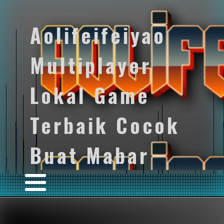
Aolifeifeiyao
Multiplayer
Lokal Game
Terbaik Cocok
Buat Mabar