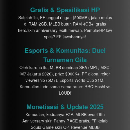
Grafis & Spesifikasi HP
Setelah itu, FF unggul ringan (500MB), jalan mulus
di RAM 2GB. MLBB butuh RAM 4GB+, grafis
hero/skin anniversary lebih mewah. Pemula/HP low
spek? FF jawabannya!
Esports & Komunitas: Duel
Turnamen Gila
Oleh karena itu, MLBB dominan SEA (MPL, MSC,
M7 Jakarta 2026), prize $900K+. FF global rekor
viewership (5M+), Esports World Cup $1M.
Komunitas Indo sama-sama rame: RRQ Hoshi vs
LOUD!
Monetisasi & Update 2025
Kemudian, keduanya F2P: MLBB event 9th
Anniversary skin Fanny P.ACE gratis, FF kolab
Squid Game skin OP. Revenue MLBB