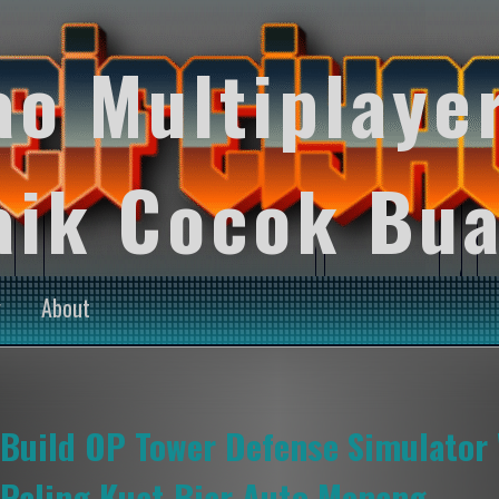
ao Multiplaye
aik Cocok Bua
y
About
Build OP Tower Defense Simulator
Paling Kuat Biar Auto Menang