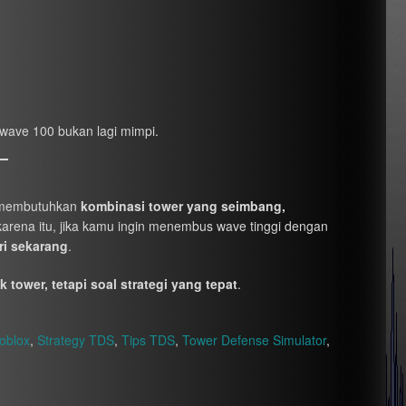
 wave 100 bukan lagi mimpi.
embutuhkan
kombinasi tower yang seimbang,
karena itu, jika kamu ingin menembus wave tinggi dengan
ri sekarang
.
tower, tetapi soal strategi yang tepat
.
oblox
,
Strategy TDS
,
Tips TDS
,
Tower Defense Simulator
,