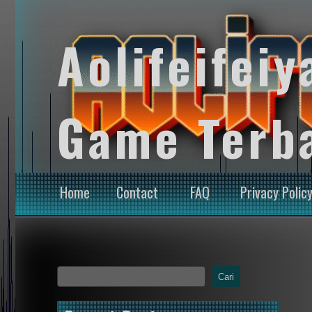
Aolifeifeiy
Game Terb
Home
Contact
FAQ
Privacy Polic
Cari