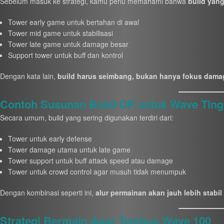
Sebelum masuk ke strategi, kamu perlu memahami bahwa
build yang
Tower early game untuk bertahan di awal
Tower mid game untuk stabilisasi
Tower late game untuk damage besar
Support tower untuk buff dan kontrol
Dengan kata lain,
build harus seimbang, bukan hanya fokus dama
Contoh Susunan Build OP untuk Wave Ting
Secara umum, build yang sering digunakan terdiri dari:
Tower untuk early defense
Tower damage utama untuk late game
Tower support untuk buff attack speed atau damage
Tower untuk crowd control agar musuh tidak menumpuk
Dengan kombinasi seperti ini,
alur permainan akan jauh lebih stabil
Strategi Bermain Agar Tembus Wave 100