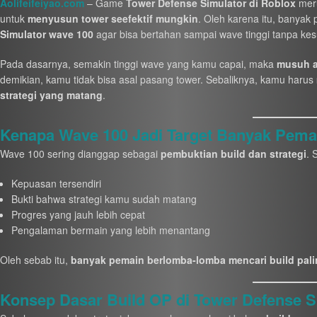
Aolifeifeiyao.com
– Game
Tower Defense Simulator di Roblox
meru
untuk
menyusun tower seefektif mungkin
. Oleh karena itu, banya
Simulator wave 100
agar bisa bertahan sampai wave tinggi tanpa kesu
Pada dasarnya, semakin tinggi wave yang kamu capai, maka
musuh a
demikian, kamu tidak bisa asal pasang tower. Sebaliknya, kamu harus
strategi yang matang
.
Kenapa Wave 100 Jadi Target Banyak Pema
Wave 100 sering dianggap sebagai
pembuktian build dan strategi
. 
Kepuasan tersendiri
Bukti bahwa strategi kamu sudah matang
Progres yang jauh lebih cepat
Pengalaman bermain yang lebih menantang
Oleh sebab itu,
banyak pemain berlomba-lomba mencari build pal
Konsep Dasar Build OP di Tower Defense S