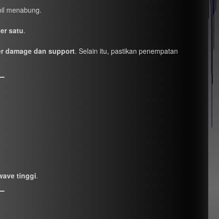
bil menabung.
er satu
.
r damage dan support
. Selain itu, pastikan penempatan
ave tinggi
.