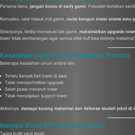
Pertama-tama,
jangan boros di early game
. Fokuslah bertahan sam
Kemudian, saat masuk mid game,
mulai bangun tower utama satu p
Selanjutnya, ketika memasuki late game,
maksimalkan upgrade towe
tower tidak sembarangan agar semua efek buff bisa bekerja maksimal.
Kesalahan yang Sering Dilakukan Pemain
Beberapa kesalahan umum antara lain:
Terlalu banyak beli tower di awal
Tidak memperhatikan upgrade
Salah posisi menaruh tower
Tidak menyiapkan support tower
Akibatnya,
damage kurang maksimal dan defense mudah jebol di w
Kenapa Build OP Sangat Penting?
Tanpa build yang tepat: