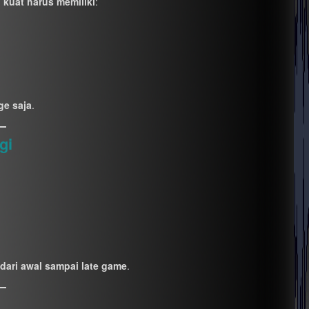
 kuat harus memiliki
:
ge saja
.
gi
 dari awal sampai late game
.