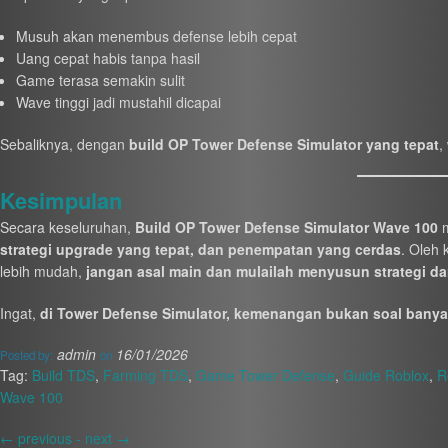
Musuh akan menembus defense lebih cepat
Uang cepat habis tanpa hasil
Game terasa semakin sulit
Wave tinggi jadi mustahil dicapai
Sebaliknya, dengan
build OP Tower Defense Simulator yang tepat
,
Kesimpulan
Secara keseluruhan,
Build OP Tower Defense Simulator Wave 100
m
strategi upgrade yang tepat, dan penempatan yang cerdas
. Oleh 
lebih mudah,
jangan asal main dan mulailah menyusun strategi da
Ingat,
di Tower Defense Simulator, kemenangan bukan soal banyak 
admin
16/01/2026
Posted by:
on
Tag:
Build TDS
,
Farming TDS
,
Game Tower Defense
,
Guide Roblox
,
R
Wave 100
←
previous -
next
→