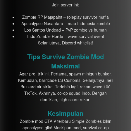
Join server ini:
Zombie RP Majapahit – roleplay survivor mafia
Apocalypse Nusantara – map Indonesia zombie
Los Santos Undead – PvP zombie vs human
Indo Zombie Horde – wave survival event
Selanjutnya, Discord whitelist!
Tips Survive Zombie Mod
Maksimal
Agar pro, trik ini. Pertama, spawn minigun bunker.
Kemudian, barricade LS Customs. Selanjutnya, heli
Buzzard air strike. Terlebih lagi, rekam wave 100
TikTok. Akhirnya, co-op squad Indo. Dengan
demikian, high score rekor!
Kesimpulan
Zombie mod GTA V terbaru Simple Zombies bikin
apocalypse gila! Meskipun mod, survival co-op