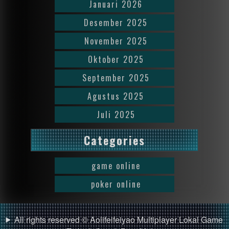
Januari 2026
Desember 2025
November 2025
Oktober 2025
September 2025
Agustus 2025
Juli 2025
Categories
game online
poker online
All rights reserved © Aolifeifeiyao Multiplayer Lokal Game