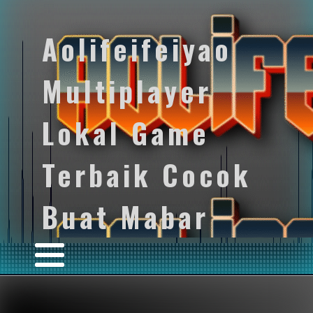
Aolifeifeiyao
Multiplayer
Lokal Game
Terbaik Cocok
Buat Mabar