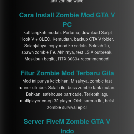
tank zombie wave!
Cara Install Zombie Mod GTA V
PC
Ikuti langkah mudah. Pertama, download Script
Hook V + CLEO. Kemudian, backup GTA V folder.
Selanjutnya, copy mod ke scripts. Setelah itu,
spawn zombie F9. Akhirnya, test LSIA outbreak.
Meskipun begitu, RTX 3060+ recommended!
Fitur Zombie Mod Terbaru Gila
Mod ini punya kelebihan. Misalnya, zombie fast
runner climber. Selain itu, boss zombie tank mutan.
Bahkan, safehouse barricade. Terlebih lagi,
multiplayer co-op 32 player. Oleh karena itu, heist
zombie survival epic!
Server FiveM Zombie GTA V
Indo