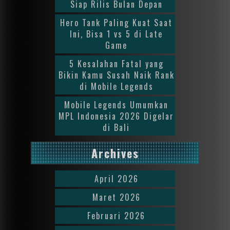
Siap Rilis Bulan Depan
Hero Tank Paling Kuat Saat
Ini, Bisa 1 vs 5 di Late
Game
5 Kesalahan Fatal yang
Bikin Kamu Susah Naik Rank
di Mobile Legends
Mobile Legends Umumkan
MPL Indonesia 2026 Digelar
di Bali
Archives
April 2026
Maret 2026
Februari 2026