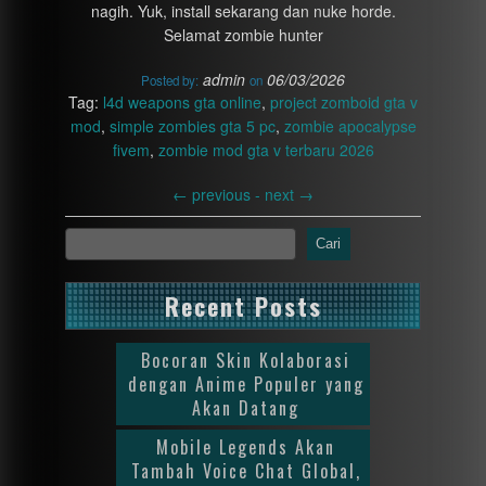
nagih. Yuk, install sekarang dan nuke horde.
Selamat zombie hunter
admin
06/03/2026
Posted by:
on
Tag:
l4d weapons gta online
,
project zomboid gta v
mod
,
simple zombies gta 5 pc
,
zombie apocalypse
fivem
,
zombie mod gta v terbaru 2026
←
previous -
next
→
Cari
Recent Posts
Bocoran Skin Kolaborasi
dengan Anime Populer yang
Akan Datang
Mobile Legends Akan
Tambah Voice Chat Global,