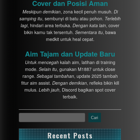
Cover dan Posisi Aman
Meskipun demikian
, zona kecil penuh musuh.
Di
samping itu
, sembunyi di batu atau pohon.
Terlebih
lagi
, hindari area terbuka.
Dengan kata lain
, cover
bikin kamu tak tersentuh.
Sementara itu
, bawa
medkit untuk heal cepat.
Aim Tajam dan Update Baru
Untuk mencegah
kalah aim, latihan di training
mode.
Selain itu
, gunakan M1887 untuk close
range.
Sebagai tambahan
, update 2025 tambah
fitur aim assist.
Dengan demikian
, refleks bikin kill
mulus.
Lebih jauh
, Discord bagikan spot cover
terbaik.
Cari
Recent Posts