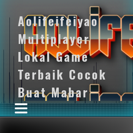
Aolifeifeiyao
Multiplayer
Lokal Game
Terbaik Cocok
Buat Mabar