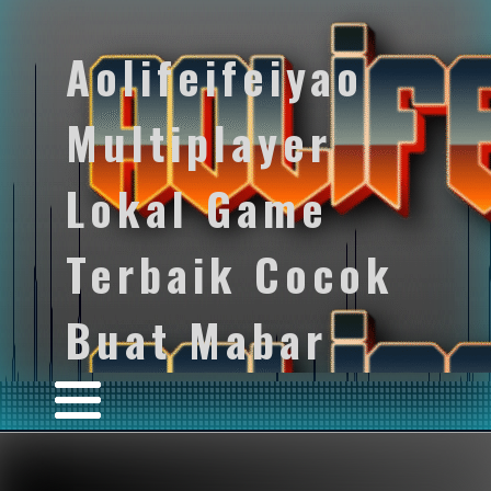
Aolifeifeiyao
Multiplayer
Lokal Game
Terbaik Cocok
Buat Mabar