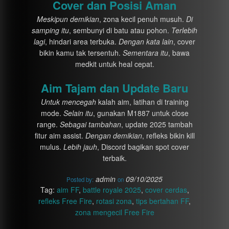
Cover dan Posisi Aman
Meskipun demikian
, zona kecil penuh musuh.
Di
samping itu
, sembunyi di batu atau pohon.
Terlebih
lagi
, hindari area terbuka.
Dengan kata lain
, cover
bikin kamu tak tersentuh.
Sementara itu
, bawa
medkit untuk heal cepat.
Aim Tajam dan Update Baru
Untuk mencegah
kalah aim, latihan di training
mode.
Selain itu
, gunakan M1887 untuk close
range.
Sebagai tambahan
, update 2025 tambah
fitur aim assist.
Dengan demikian
, refleks bikin kill
mulus.
Lebih jauh
, Discord bagikan spot cover
terbaik.
admin
09/10/2025
Posted by:
on
Tag:
aim FF
,
battle royale 2025
,
cover cerdas
,
refleks Free Fire
,
rotasi zona
,
tips bertahan FF
,
zona mengecil Free Fire