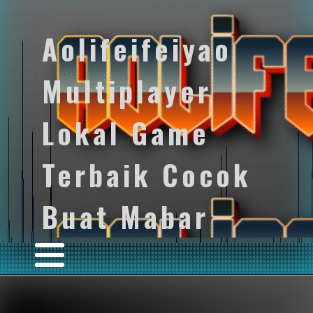
Aolifeifeiyao
Multiplayer
Lokal Game
Terbaik Cocok
Buat Mabar