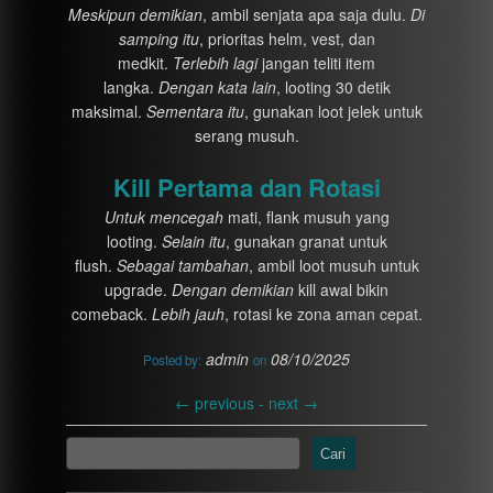
Meskipun demikian
, ambil senjata apa saja dulu.
Di
samping itu
, prioritas helm, vest, dan
medkit.
Terlebih lagi
jangan teliti item
langka.
Dengan kata lain
, looting 30 detik
maksimal.
Sementara itu
, gunakan loot jelek untuk
serang musuh.
Kill Pertama dan Rotasi
Untuk mencegah
mati, flank musuh yang
looting.
Selain itu
, gunakan granat untuk
flush.
Sebagai tambahan
, ambil loot musuh untuk
upgrade.
Dengan demikian
kill awal bikin
comeback.
Lebih jauh
, rotasi ke zona aman cepat.
admin
08/10/2025
Posted by:
on
←
previous -
next
→
Cari