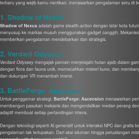
terbaru yang wajib kamu nantikan, menawarkan pengalaman seru di b
1. Shadow of Nexus
Shadow of Nexus
adalah game stealth-action dengan latar kota futur
menyusup ke markas musuh menggunakan gadget canggih. Mekanisme s
memberikan pengalaman mendebarkan dan strategis.
2. Verdant Odyssey
Verdant Odyssey
mengajak pemain menjelajahi hutan ajaib dalam gam
dengan flora dan fauna unik, memecahkan misteri kuno, dan membang
dan dukungan VR menambah imersi.
3. BattleForge: Ascension
Untuk penggemar strategi,
BattleForge: Ascension
menawarkan perte
membangun pasukan mekanis dan mengendalikan medan perang dengan
adaptif membuat setiap pertandingan intens.
Dengan teknologi seperti AI generatif untuk interaksi NPC dan grafis 
pengalaman tak terlupakan. Dari aksi siluman hingga petualangan mi
personally with these new worlds?