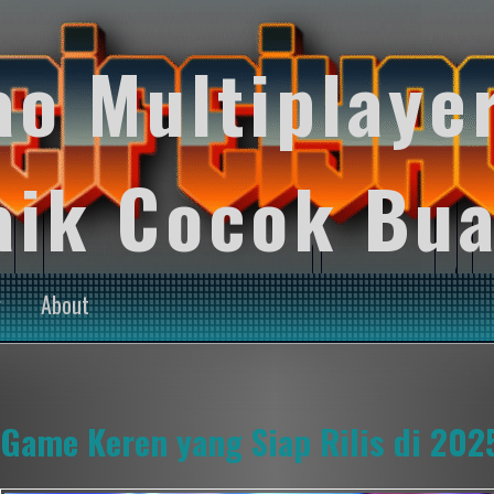
ao Multiplaye
aik Cocok Bua
y
About
Game Keren yang Siap Rilis di 202