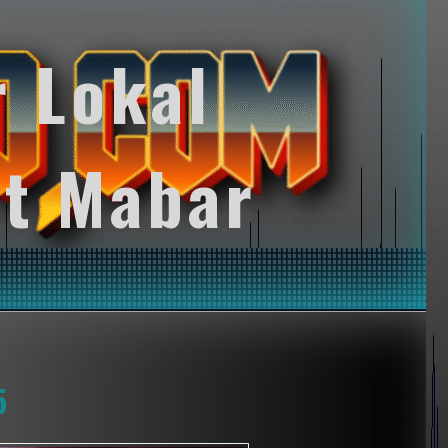
r Lokal
t Mabar
5