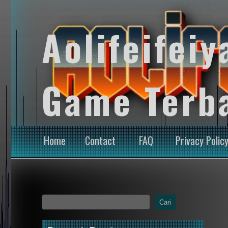
Aolifeifeiy
Game Terb
Home
Contact
FAQ
Privacy Polic
Cari