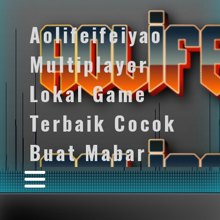
Aolifeifeiyao
Multiplayer
Lokal Game
Terbaik Cocok
Buat Mabar