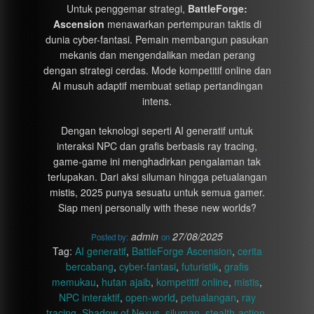
Untuk penggemar strategi,
BattleForge:
Ascension
menawarkan pertempuran taktis di
dunia cyber-fantasi. Pemain membangun pasukan
mekanis dan mengendalikan medan perang
dengan strategi cerdas. Mode kompetitif online dan
AI musuh adaptif membuat setiap pertandingan
intens.
Dengan teknologi seperti AI generatif untuk
interaksi NPC dan grafis berbasis ray tracing,
game-game ini menghadirkan pengalaman tak
terlupakan. Dari aksi siluman hingga petualangan
mistis, 2025 punya sesuatu untuk semua gamer.
Siap menj personally with these new worlds?
admin
27/08/2025
Posted by:
on
Tag:
AI generatif
,
BattleForge Ascension
,
cerita
bercabang
,
cyber-fantasi
,
futuristik
,
grafis
memukau
,
hutan ajaib
,
kompetitif online
,
mistis
,
NPC interaktif
,
open-world
,
petualangan
,
ray
tracing
,
Shadow of Nexus
,
siluman
,
stealth-action
,