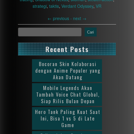
strategi
,
taktis
,
Verdant Odyssey
,
VR
←
previous -
next
→
Cari
Recent Posts
Bocoran Skin Kolaborasi
dengan Anime Populer yang
Akan Datang
Mobile Legends Akan
Tambah Voice Chat Global,
Siap Rilis Bulan Depan
Hero Tank Paling Kuat Saat
Ini, Bisa 1 vs 5 di Late
Game