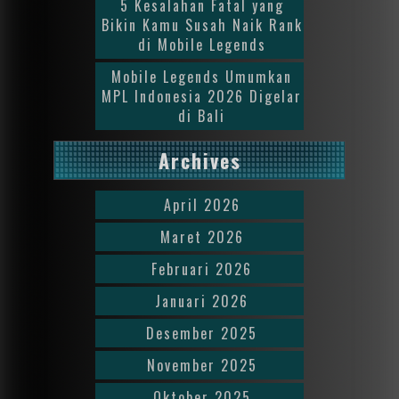
5 Kesalahan Fatal yang
Bikin Kamu Susah Naik Rank
di Mobile Legends
Mobile Legends Umumkan
MPL Indonesia 2026 Digelar
di Bali
Archives
April 2026
Maret 2026
Februari 2026
Januari 2026
Desember 2025
November 2025
Oktober 2025